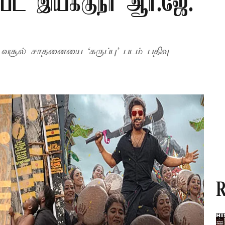
” பட இயக்குநர் ஆர்.ஜே.
 வசூல் சாதனையை ‘கருப்பு’ படம் பதிவு
R