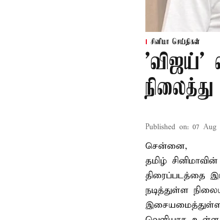
சினிமா செய்திகள்
'விஜய்'
நிலைத்து 
Published on
:
07 Aug 
சென்னை,
தமிழ் சினிமாவின
திரைப்படத்தை இய
நடித்துள்ள நிலைய
இசையமைத்துள்ள 
வெளியாக உள்ளத