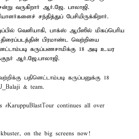
சென்று வருகிறார் ஆர்.ஜே. பாலாஜி.
ாளர்களைச் சந்தித்துப் பேசியிருக்கிறார்.
ிப்பில் வெளியாகி, பாக்ஸ் ஆபீஸில் மிகப்பெரிய
 திரைப்படத்தின் பிரமாண்ட வெற்றியை
ெட்டாம்படி கருப்பணசாமிக்கு 18 அடி உயர
குநர் ஆர்.ஜே.பாலாஜி.
ெற்றிக்கு பதினெட்டாம்படி கருப்பனுக்கு 18
_Balaji
& team.
as
#KaruppuBlastTour
continues all over
ckbuster, on the big screens now!