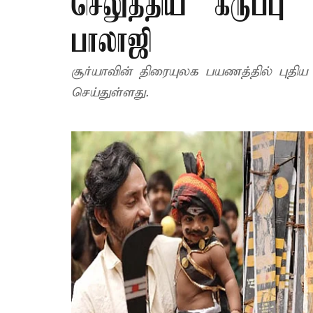
செலுத்திய “கருப்பு
பாலாஜி
சூர்யாவின் திரையுலக பயணத்தில் புதிய
செய்துள்ளது.