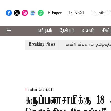
E-Paper
DTNEXT
Thanthi 
தமிழகம்
தேசியம்
உலகம்
சினி
Breaking News
தல்-அமைச்சர் விஜய் உரை
காவிரி விவகாரம்: தமிழகத்தில் அன
சினிமா செய்திகள்
கருப்பணசாமிக்கு 1