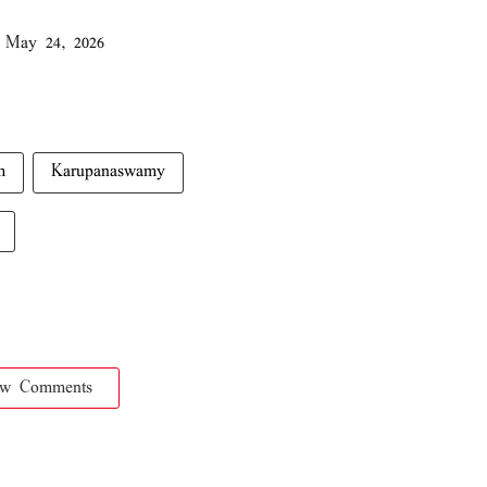
)
May 24, 2026
m
Karupanaswamy
ow Comments