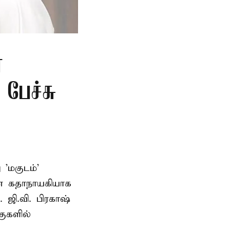
்
 பேச்சு
'மகுடம்'
யன் கதாநாயகியாக
. ஜி.வி. பிரகாஷ்
ுகளில்