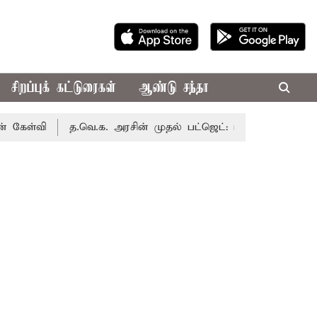
சிறப்புக் கட்டுரைகள்
ஆண்டு சந்தா
ி
த.வெ.க. அரசின் முதல் பட்ஜெட்: மாற்றமா?, தடுமாற்றமா?