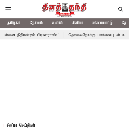
தமிழகம்
தேசியம்
உலகம்
சினிமா
விளையாட்டு
ஜோத
ன்றம் பிடிவாராண்ட்
தொலைநோக்கு பார்வையுடன் கூடிய வேளாண் பட்
சினிமா செய்திகள்