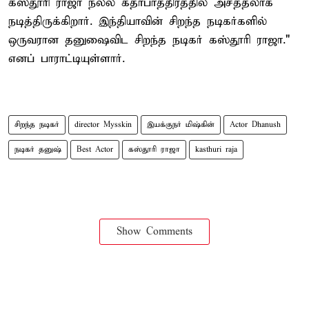
கஸ்தூரி ராஜா நல்ல கதாபாத்திரத்தில் அசத்தலாக
நடித்திருக்கிறார். இந்தியாவின் சிறந்த நடிகர்களில்
ஒருவரான தனுஷைவிட சிறந்த நடிகர் கஸ்தூரி ராஜா."
எனப் பாராட்டியுள்ளார்.
சிறந்த நடிகர்
director Mysskin
இயக்குநர் மிஷ்கின்
Actor Dhanush
நடிகர் தனுஷ்
Best Actor
கஸ்தூரி ராஜா
kasthuri raja
Show Comments