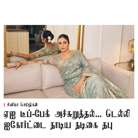
சினிமா செய்திகள்
ஏஐ டீப்-பேக் அச்சுறுத்தல்... டெல்லி
ஐகோர்ட்டை நாடிய நடிகை தபு