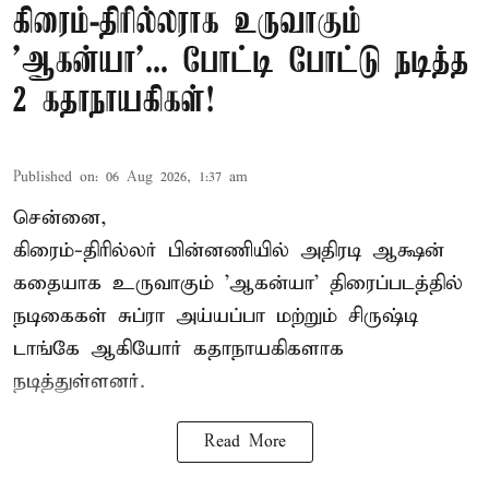
கிரைம்-திரில்லராக உருவாகும்
'ஆகன்யா'... போட்டி போட்டு நடித்த
2 கதாநாயகிகள்!
Published on
:
06 Aug 2026, 1:37 am
சென்னை,
கிரைம்-திரில்லர் பின்னணியில் அதிரடி ஆக்ஷன்
கதையாக உருவாகும் 'ஆகன்யா' திரைப்படத்தில்
நடிகைகள் சுப்ரா அய்யப்பா மற்றும் சிருஷ்டி
டாங்கே ஆகியோர் கதாநாயகிகளாக
நடித்துள்ளனர்.
Read More