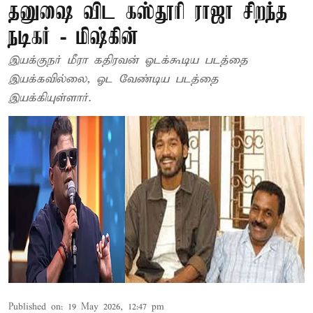
தனுஷை விட கஸ்தூரி ராஜா சிறந்த
நடிகர் - மிஷ்கின்
இயக்குநர் மீரா கதிரவன் ஓடக்கூடிய படத்தை
இயக்கவில்லை, ஓட வேண்டிய படத்தை
இயக்கியுள்ளார்.
Published on
:
19 May 2026, 12:47 pm