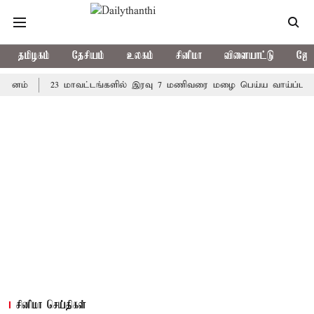
தமிழகம்
தேசியம்
உலகம்
சினிமா
விளையாட்டு
ஜோத
23 மாவட்டங்களில் இரவு 7 மணிவரை மழை பெய்ய வாய்ப்பு
கொர
சினிமா செய்திகள்