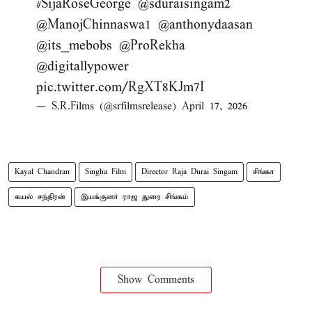
#SijaRoseGeorge
@sduraisingam2
@ManojChinnaswa1
@anthonydaasan
@its_mebobs
@ProRekha
@digitallypower
pic.twitter.com/RgXT8KJm7I
— S.R.Films (@srfilmsrelease)
April 17, 2026
Kayal Chandran
Singha Film
Director Raja Durai Singam
சிங்கா
கயல் சந்திரன்
இயக்குனர் ராஜ துரை சிங்கம்
Show Comments