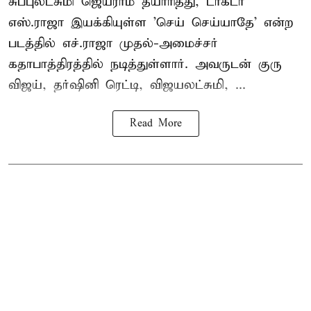
சுப்புலட்சுமி ஜெயராம் தயாரித்து, டாக்டர்
எஸ்.ராஜா இயக்கியுள்ள 'செய் செய்யாதே' என்ற
படத்தில் எச்.ராஜா முதல்-அமைச்சர்
கதாபாத்திரத்தில் நடித்துள்ளார். அவருடன் குரு
விஜய், தர்ஷினி ரெட்டி, விஜயலட்சுமி, ...
Read More