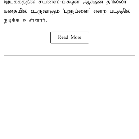
இயக்கத்தில் சயின்ஸ்-பிக்ஷன் ஆக்ஷன் த்ரில்லர்
கதையில் உருவாகும் 'புளுப்ளை' என்ற படத்தில்
நடிக்க உள்ளார்.
Read More