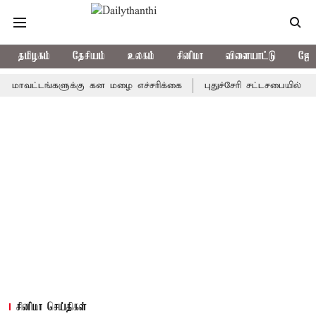
தமிழகம்
தேசியம்
உலகம்
சினிமா
விளையாட்டு
ஜோத
்டங்களுக்கு கன மழை எச்சரிக்கை
புதுச்சேரி சட்டசபையில் வரும் 24
சினிமா செய்திகள்