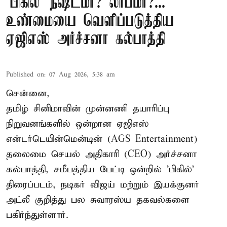
'பிகில்' நஷ்டமா? லாபமா?...
உண்மையை வெளிப்படுத்திய
ஏஜிஎஸ் அர்ச்சனா கல்பாத்தி
Published on
:
07 Aug 2026, 5:38 am
சென்னை,
தமிழ் சினிமாவின் முன்னணி தயாரிப்பு
நிறுவனங்களில் ஒன்றான ஏஜிஎஸ்
என்டர்டெயின்மென்டின் (AGS Entertainment)
தலைமை செயல் அதிகாரி (CEO) அர்ச்சனா
கல்பாத்தி, சமீபத்திய பேட்டி ஒன்றில் 'பிகில்'
திரைப்படம், நடிகர் விஜய் மற்றும் இயக்குனர்
அட்லீ குறித்து பல சுவாரஸ்ய தகவல்களை
பகிர்ந்துள்ளார்.