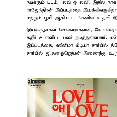
நடிக்கும் படம், ‘லவ் ஓ லவ்’. இதில் நா
ராஜேந்திரன் இப்படத்தை இயக்கிவருகிற
மற்றும் பூமி ஆகிய படங்களில் உதவி இய
இயக்குநர்கள் செல்வராகவன், கே.எஸ்.ரவ
கதிர் உள்ளிட்ட பலர் நடித்துள்ளனர். ம
இப்படத்தை, ஸினிமா மீடியா சார்பில் தின
சார்பில் ஜி.தனஞ்ஜெயன் இணைந்து உருவ