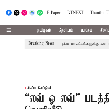
E-Paper
DTNEXT
Thanthi 
தமிழகம்
தேசியம்
உலகம்
சினி
Breaking News
கோவை, தேனி,நீலகிரி ஆகிய மாவட்டங்களுக்கு கன மழை எச்சர
சினிமா செய்திகள்
“லவ் ஓ லவ்” படத்தி