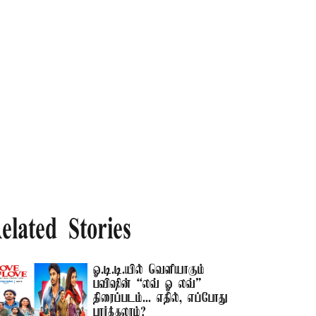
elated Stories
ஓ.டி.டி.யில் வெளியாகும்
பவிஷின் “லவ் ஓ லவ்”
திரைப்படம்... எதில், எப்போது
பார்க்கலாம்?