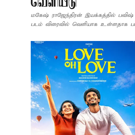
வெளியீடு
மகேஷ் ராஜேந்திரன் இயக்கத்தில் பவிஷ் 
படம் விரைவில் வெளியாக உள்ளதாக படக