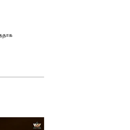
்ததாக