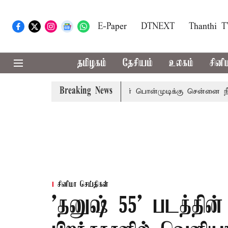
E-Paper
DTNEXT
Thanthi 
தமிழகம்
தேசியம்
உலகம்
சினி
Breaking News
பு
முன்னாள் அமைச்சர் பொன்முடிக்கு சென்னை நீதிமன்றம் ப
சினிமா செய்திகள்
'தனுஷ் 55' படத்தின்