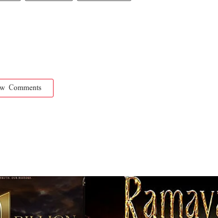
ow Comments