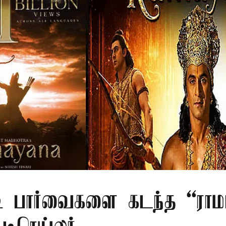
ி பார்வைகளை கடந்த “ரா