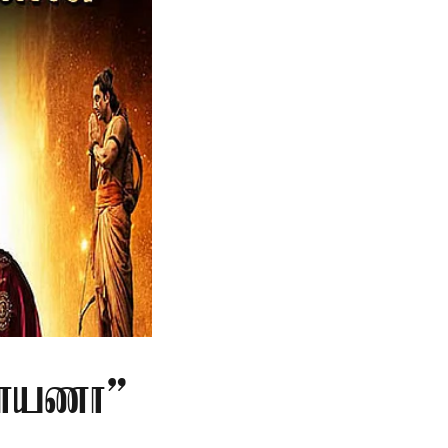
மாயணா”