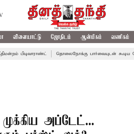
TV
மா
விளையாட்டு
ஜோதிடம்
ஆன்மிகம்
வணிகம்
ிடிவாராண்ட்
தொலைநோக்கு பார்வையுடன் கூடிய வேளாண் பட்
 முக்கிய அப்டேட்...