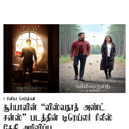
சினிமா செய்திகள்
சூர்யாவின் “விஸ்வநாத் அண்ட்
சன்ஸ்” படத்தின் டிரெய்லர் ரிலீஸ்
தேதி அறிவிப்பு