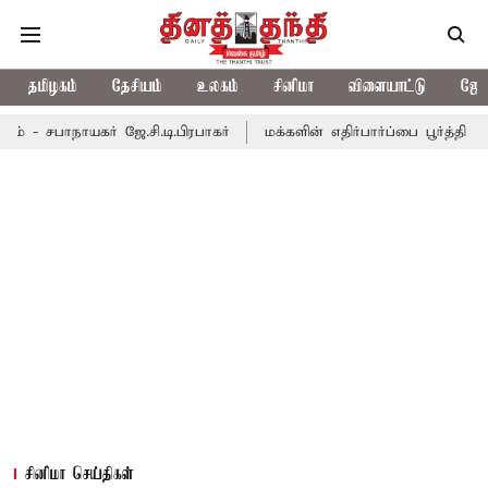
தமிழகம்
தேசியம்
உலகம்
சினிமா
விளையாட்டு
ஜோத
் ஜே.சி.டி.பிரபாகர்
மக்களின் எதிர்பார்ப்பை பூர்த்தி செய்யாத பட்ஜ
சினிமா செய்திகள்