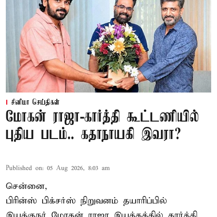
சினிமா செய்திகள்
மோகன் ராஜா-கார்த்தி கூட்டணியில்
புதிய படம்.. கதாநாயகி இவரா?
Published on
:
05 Aug 2026, 8:03 am
சென்னை,
பிரின்ஸ் பிக்சர்ஸ் நிறுவனம் தயாரிப்பில்
இயக்குநர் மோகன் ராஜா இயக்கத்தில் கார்த்தி