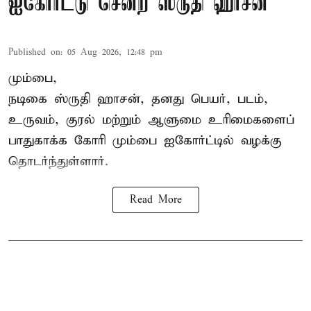
ஐகோர்ட்டு சென்ற ஸ்ருதி ஹாசன்
Published on
:
05 Aug 2026, 12:48 pm
மும்பை,
நடிகை
ஸ்ருதி ஹாசன்
, தனது பெயர், படம்,
உருவம், குரல் மற்றும் ஆளுமை உரிமைகளைப்
பாதுகாக்க கோரி மும்பை ஐகோர்ட்டில் வழக்கு
தொடர்ந்துள்ளார்.
Read More