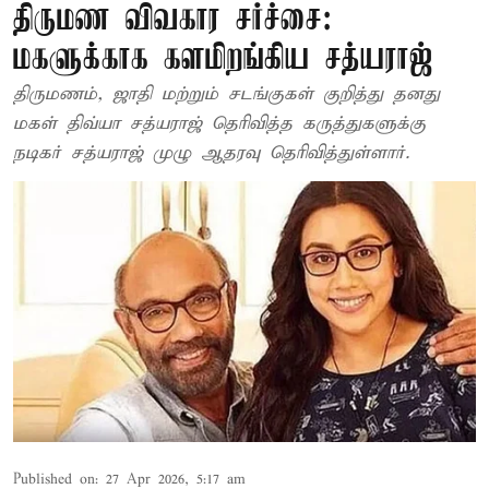
திருமண விவகார சர்ச்சை:
மகளுக்காக களமிறங்கிய சத்யராஜ்
திருமணம், ஜாதி மற்றும் சடங்குகள் குறித்து தனது
மகள் திவ்யா சத்யராஜ் தெரிவித்த கருத்துகளுக்கு
நடிகர் சத்யராஜ் முழு ஆதரவு தெரிவித்துள்ளார்.
Published on
:
27 Apr 2026, 5:17 am