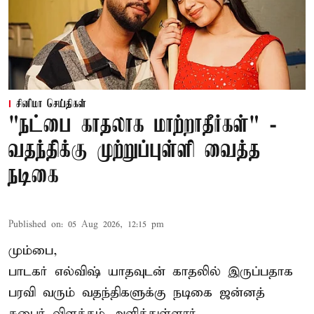
சினிமா செய்திகள்
"நட்பை காதலாக மாற்றாதீர்கள்" -
வதந்திக்கு முற்றுப்புள்ளி வைத்த
நடிகை
Published on
:
05 Aug 2026, 12:15 pm
மும்பை,
பாடகர் எல்விஷ் யாதவுடன் காதலில் இருப்பதாக
பரவி வரும் வதந்திகளுக்கு நடிகை
ஜன்னத்
சுபைர்
விளக்கம் அளித்துள்ளார்.