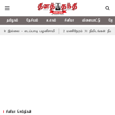
தமிழகம்
தேசியம்
உலகம்
சினிமா
விளையாட்டு
ஜோத
- எடப்பாடி பழனிசாமி
2 மணிநேரம் 31 நிமிடங்கள் நீடித்த தமிழக 
சினிமா செய்திகள்