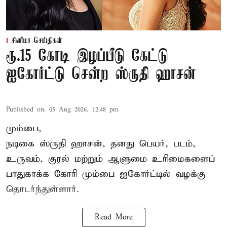
சினிமா செய்திகள்
ரூ.15 கோடி இழப்பீடு கேட்டு
ஐகோர்ட்டு சென்ற ஸ்ருதி ஹாசன்
Published on
:
05 Aug 2026, 12:48 pm
மும்பை,
நடிகை
ஸ்ருதி ஹாசன்
, தனது பெயர், படம்,
உருவம், குரல் மற்றும் ஆளுமை உரிமைகளைப்
பாதுகாக்க கோரி மும்பை ஐகோர்ட்டில் வழக்கு
தொடர்ந்துள்ளார்.
Read More