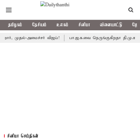
தமிழகம்
தேசியம்
உலகம்
சினிமா
விளையாட்டு
ஜோத
முதல்-அமைச்சர் விஜய்!
பா.ஜ.க.வை நெருங்குகிறதா தி.மு.க.? அனைத்த
சினிமா செய்திகள்