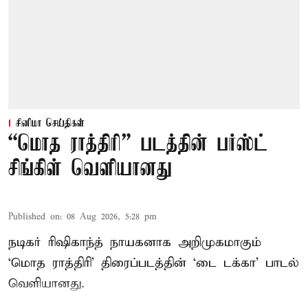
சினிமா செய்திகள்
“மொத ராத்திரி” படத்தின் பர்ஸ்ட்
சிங்கிள் வெளியானது
Published on
:
08 Aug 2026, 5:28 pm
நடிகர் ரிஷிகாந்த் நாயகனாக அறிமுகமாகும்
‘மொத ராத்திரி’ திரைப்படத்தின் ‘டை டக்கா’ பாடல்
வெளியானது.