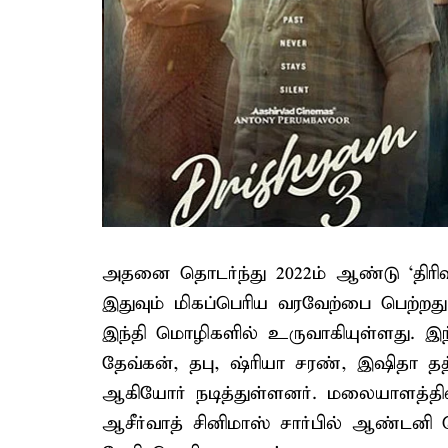
அதனை தொடர்ந்து 2022ம் ஆண்டு ‘திர
இதுவும் மிகப்பெரிய வரவேற்பை பெற்றது
இந்தி மொழிகளில் உருவாகியுள்ளது. இந
தேவ்கன், தபு, ஷ்ரியா சரண், இஷிதா தத
ஆகியோர் நடித்துள்ளனர். மலையாளத்தில
ஆசீர்​வாத் சினி​மாஸ் சார்​பில் ஆண்​டனி 