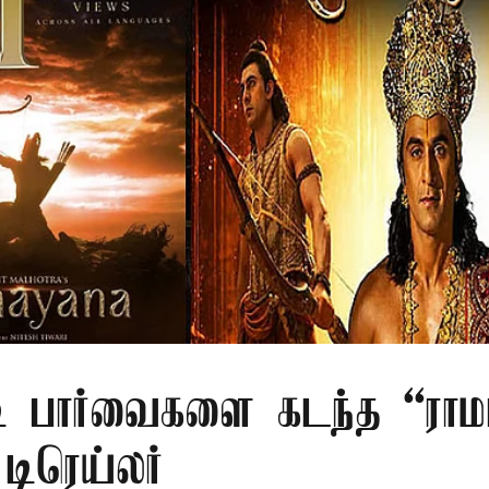
ி பார்வைகளை கடந்த “ரா
டிரெய்லர்