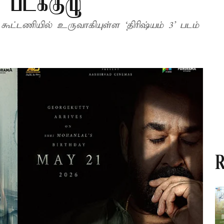
 படக்குழு
ூட்டணியில் உருவாகியுள்ள ‘திரிஷ்யம் 3’ படம்
R