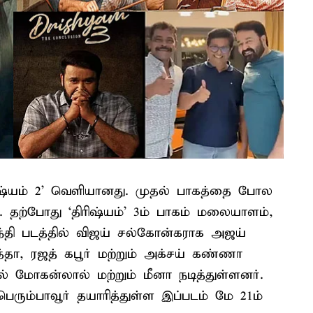
ிஷ்யம் 2’ வெளியானது. முதல் பாகத்தை போல
. தற்போது ‘திரிஷ்யம்’ 3ம் பாகம் மலையாளம்,
்தி படத்தில் விஜய் சல்கோன்கராக அஜய்
்தா, ரஜத் கபூர் மற்றும் அக்சய் கண்ணா
் மோகன்லால் மற்றும் மீனா நடித்துள்ளனர்.
பெரும்​பாவூர் தயாரித்துள்ள இப்​படம் மே 21ம்