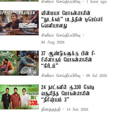
சினிமா செய்திப்பிரிவு
1 hour ago
விஸ்மயா மோகன்லாலின்
“துடக்கம்” படத்தின் டிரெய்லர்
வெளியானது
சினிமா செய்திப்பிரிவு
04 Aug 2026
37 ஆண்டுகளுக்கு பின் ரீ-
ரிலீஸாகும் மோகன்லாலின்
“கிரீடம்”
சினிமா செய்திப்பிரிவு
09 Jul 2026
24 நாட்களில் ரூ.330 கோடி
வசூலித்த மோகன்லாலின்
“திரிஷ்யம் 3”
தினத்தந்தி
14 Jun 2026