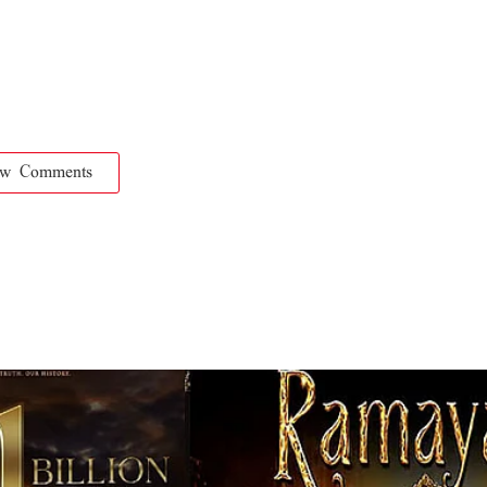
ow Comments