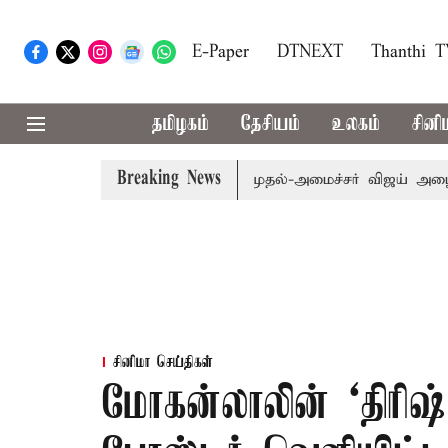
E-Paper
DTNEXT
Thanthi 
தமிழகம்
தேசியம்
உலகம்
சினி
Breaking News
.பி.க்கள் கூட்டத்துக்கு முதல்-அமைச்சர் விஜய் அழைப்பு
மு
சினிமா செய்திகள்
மோகன்லாலின் ‘திரிஷ்