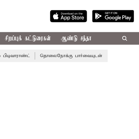
சிறப்புக் கட்டுரைகள்
ஆண்டு சந்தா
்ட்
தொலைநோக்கு பார்வையுடன் கூடிய வேளாண் பட்ஜெட்: ம