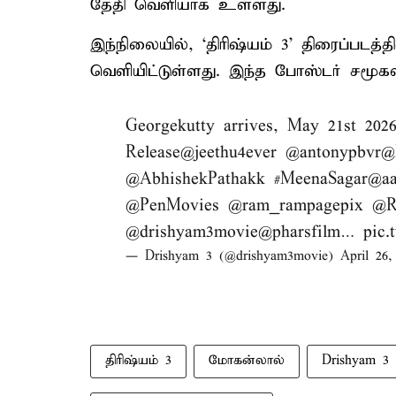
தேதி வெளி​யா​க உள்ளது.
இந்நிலையில், ‘திரிஷ்யம் 3’ திரைப்படத
வெளியிட்டுள்ளது. இந்த போஸ்டர் சமூ
Georgekutty arrives, May 21st 2026
Release
@jeethu4ever
@antonypbvr
@
@AbhishekPathakk
#MeenaSagar
@aa
@PenMovies
@ram_rampagepix
@R
@drishyam3movie
@pharsfilm
…
pic
— Drishyam 3 (@drishyam3movie)
April 26,
திரிஷ்யம் 3
மோகன்லால்
Drishyam 3