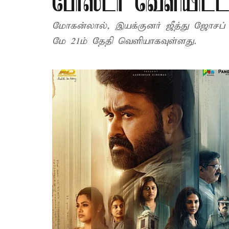
போஸ்டர் வெளியிட்ட
மோகன்லால், இயக்குனர் ஜீத்து ஜோசப் க
மே 21ம் தேதி வெளியாகவுள்ளது.