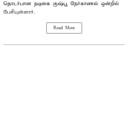
தொடர்பான நடிகை குஷ்பூ நேர்காணல் ஒன்றில்
பேசியுள்ளார்.
Read More