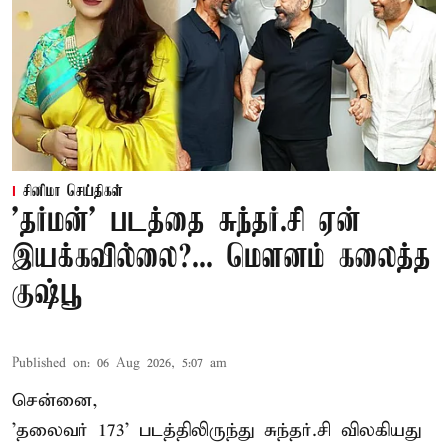
சினிமா செய்திகள்
'தர்மன்' படத்தை சுந்தர்.சி ஏன்
இயக்கவில்லை?... மௌனம் கலைத்த
குஷ்பூ
Published on
:
06 Aug 2026, 5:07 am
சென்னை,
'தலைவர் 173' படத்திலிருந்து சுந்தர்.சி விலகியது