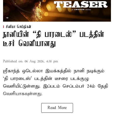
சினிமா செய்திகள்
நானியின் “தி பாரடைஸ்” படத்தின்
டீசர் வெளியானது
Published on
:
06 Aug 2026, 4:38 pm
ஸ்ரீகாந்த் ஒடெல்லா இயக்கத்தில் நானி நடிக்கும்
‘தி பாரடைஸ்’ படத்தின் டீசரை படக்குழு
வெளியிட்டுள்ளது. இப்படம் செப்டம்பர் 24ம் தேதி
வெளியாகவுள்ளது.
Read More