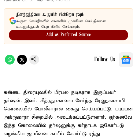
Published on
:
05 May 2026, 2:26 am
தினத்தந்தியை கூகுளில் பின்தொடரவும்
கூகுள் செய்திகளில் எங்களின் முக்கியச் செய்திகளை
உடனுக்குடன் பெற கிளிக் செய்யவும்.
Add as Preferred Source
Follow Us
கன்னட திரையுலகில் பிரபல நடிகராக இருப்பவர்
தர்ஷன். இவர், சித்ரதுர்காவை சேர்ந்த ரேணுகாசாமி
கொலையில் போலீசாரால் கைது செய்யப்பட்டு, பரப்பன
அக்ரஹாரா சிறையில் அடைக்கப்பட்டுள்ளார். ஏற்கனவே
இந்த கொலையில் தர்ஷனுக்கு கர்நாடக ஐகோர்ட்டு
வழங்கிய ஜாமீனை சுப்ரீம் கோர்ட்டு ரத்து