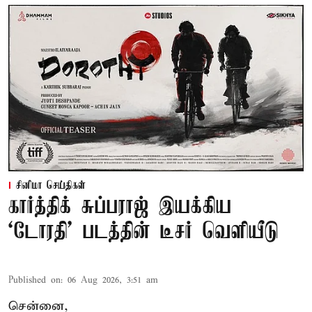
சினிமா செய்திகள்
கார்த்திக் சுப்பராஜ் இயக்கிய
`டோரதி' படத்தின் டீசர் வெளியீடு
Published on
:
06 Aug 2026, 3:51 am
சென்னை,