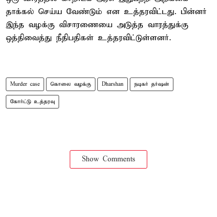
தாக்கல் செய்ய வேண்டும் என உத்தரவிட்டது. பின்னர்
இந்த வழக்கு விசாரணையை அடுத்த வாரத்துக்கு
ஒத்திவைத்து நீதிபதிகள் உத்தரவிட்டுள்ளனர்.
Murder case
கொலை வழக்கு
Dharshan
நடிகர் தர்ஷன்
கோர்ட்டு உத்தரவு
Show Comments