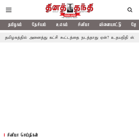
தமிழகம்
தேசியம்
உலகம்
சினிமா
விளையாட்டு
ஜோத
ல் அனைத்து கட்சி கூட்டத்தை நடத்தாது ஏன்? உதயநிதி ஸ்டாலின் கேள்வி
சினிமா செய்திகள்