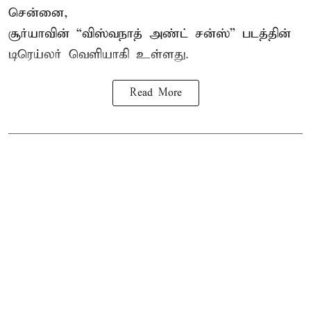
சென்னை,
சூர்யாவின் “
விஸ்வநாத் அண்ட் சன்ஸ்
” படத்தின்
டிரெய்லர் வெளியாகி உள்ளது.
Read More