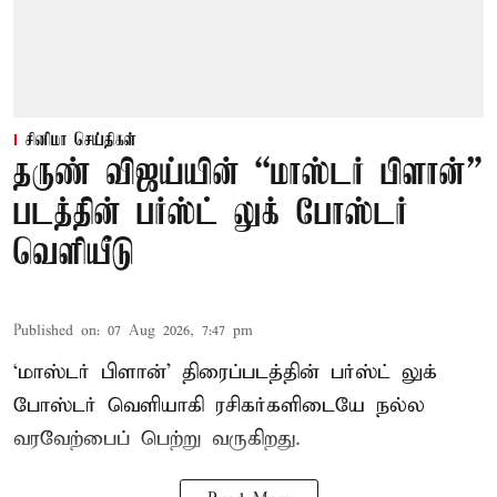
சினிமா செய்திகள்
தருண் விஜய்யின் “மாஸ்டர் பிளான்”
படத்தின் பர்ஸ்ட் லுக் போஸ்டர்
வெளியீடு
Published on
:
07 Aug 2026, 7:47 pm
‘மாஸ்டர் பிளான்’ திரைப்படத்தின் பர்ஸ்ட் லுக்
போஸ்டர் வெளியாகி ரசிகர்களிடையே நல்ல
வரவேற்பைப் பெற்று வருகிறது.