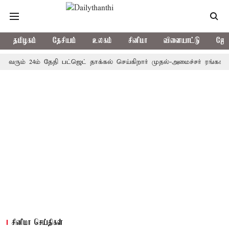
தமிழகம்
தேசியம்
உலகம்
சினிமா
விளையாட்டு
ஜோத
ம் 24ம் தேதி பட்ஜெட் தாக்கல் செய்கிறார் முதல்-அமைச்சர் ரங்கசாமி
சினிமா செய்திகள்