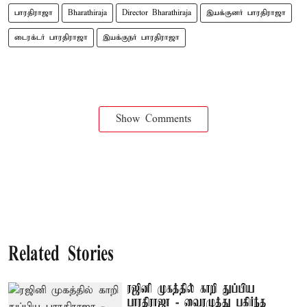
பாரதிராஜா
Bharathiraja
Director Bharathiraja
இயக்குனர் பாரதிராஜா
டைரக்டர் பாரதிராஜா
இயக்குநர் பாரதிராஜா
Show Comments
Related Stories
ரஜினி முகத்தில் காறி துப்பிய
பாரதிராஜா - வைரமுத்து பகிர்ந்த