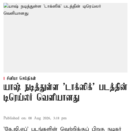
சினிமா செய்திகள்
யாஷ் நடித்துள்ள 'டாக்‌ஸிக்' படத்தின்
டிரெய்லர் வெளியானது
Published on
:
08 Aug 2026, 3:18 pm
'கே.ஜி.எப்' படங்களின் வெற்றிக்குப் பிறகு நடிகர்