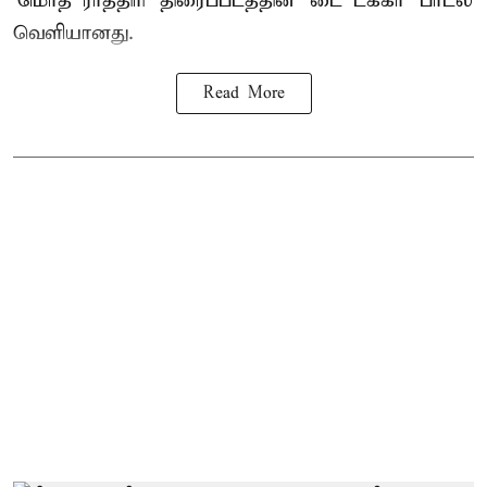
‘மொத ராத்திரி’ திரைப்படத்தின் ‘டை டக்கா’ பாடல்
வெளியானது.
Read More