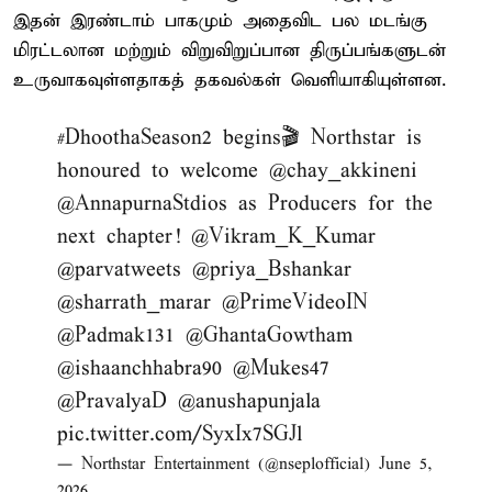
இதன் இரண்டாம் பாகமும் அதைவிட பல மடங்கு
மிரட்டலான மற்றும் விறுவிறுப்பான திருப்பங்களுடன்
உருவாகவுள்ளதாகத் தகவல்கள் வெளியாகியுள்ளன.
#DhoothaSeason2
begins🎬 Northstar is
honoured to welcome
@chay_akkineni
@AnnapurnaStdios
as Producers for the
next chapter!
@Vikram_K_Kumar
@parvatweets
@priya_Bshankar
@sharrath_marar
@PrimeVideoIN
@Padmak131
@GhantaGowtham
@ishaanchhabra90
@Mukes47
@PravalyaD
@anushapunjala
pic.twitter.com/SyxIx7SGJl
— Northstar Entertainment (@nseplofficial)
June 5,
2026