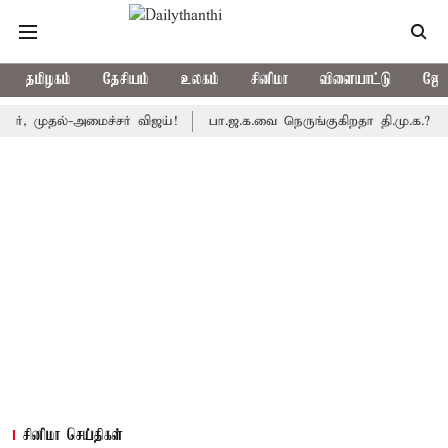
தமிழகம்
தேசியம்
உலகம்
சினிமா
விளையாட்டு
ஜோத
தல்-அமைச்சர் விஜய்!
பா.ஜ.க.வை நெருங்குகிறதா தி.மு.க.? அனைத்துக
சினிமா செய்திகள்