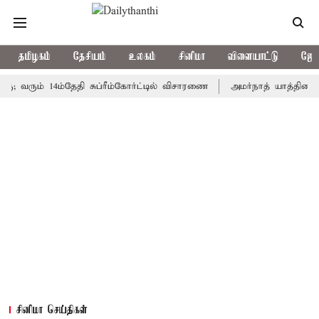
தமிழகம்
தேசியம்
உலகம்
சினிமா
விளையாட்டு
ஜோத
ும் 14ம்தேதி சுப்ரீம்கோர்ட்டில் விசாரணை
அமர்நாத் யாத்திரை தற்காலி
சினிமா செய்திகள்