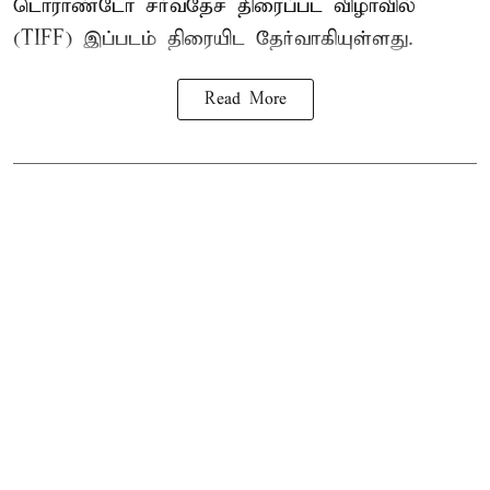
டொராண்டோ சர்வதேச திரைப்பட விழாவில்
(TIFF) இப்படம் திரையிட தேர்வாகியுள்ளது.
Read More