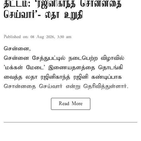
திட்டம்: ‘ரஜினிகாந்த் சொன்னதை
செய்வார்’- லதா உறுதி
Published on
:
08 Aug 2026, 3:50 am
சென்னை,
சென்னை சேத்துபட்டில் நடைபெற்ற விழாவில்
'மக்கள் மேடை' இணையதளத்தை தொடங்கி
வைத்த லதா ரஜினிகாந்த் ரஜினி கண்டிப்பாக
சொன்னதை செய்வார் என்று தெரிவித்துள்ளார்.
Read More