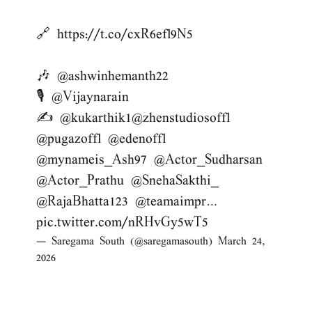
🔗
https://t.co/cxR6efl9N5
🎶
@ashwinhemanth22
🎙️
@Vijaynarain
✍️
@kukarthik1
@zhenstudiosoffl
@pugazoffl
@edenoffl
@mynameis_Ash97
@Actor_Sudharsan
@Actor_Prathu
@SnehaSakthi_
@RajaBhatta123
@teamaimpr
…
pic.twitter.com/nRHvGy5wT5
— Saregama South (@saregamasouth)
March 24,
2026