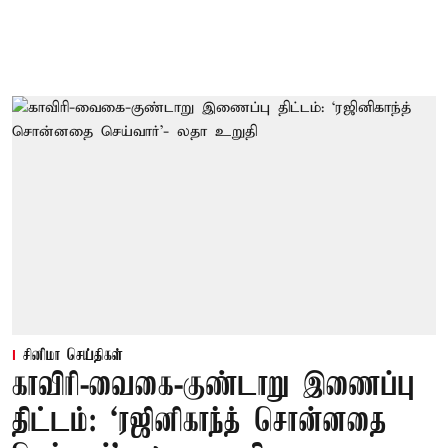
சினிமா செய்திகள்
காவிரி-வைகை-குண்டாறு இணைப்பு
திட்டம்: ‘ரஜினிகாந்த் சொன்னதை