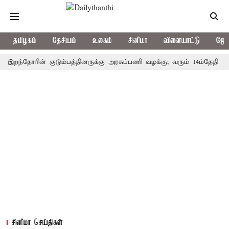
தமிழகம்
தேசியம்
உலகம்
சினிமா
விளையாட்டு
ஜோத
்தோரின் குடும்பத்தினருக்கு அரசுப்பணி வழக்கு; வரும் 14ம்தேதி சுப்ரீம்க
சினிமா செய்திகள்