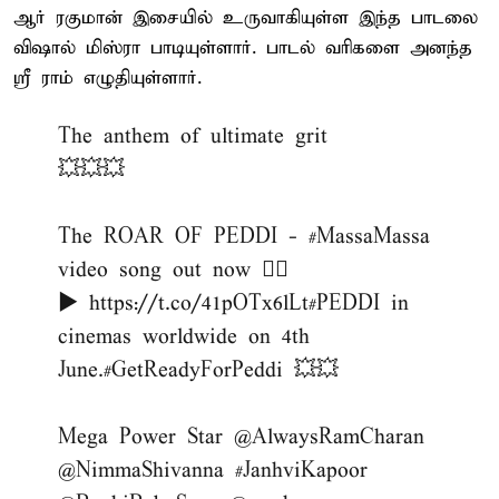
ஆர் ரகுமான் இசையில் உருவாகியுள்ள இந்த பாடலை
விஷால் மிஸ்ரா பாடியுள்ளார். பாடல் வரிகளை அனந்த
ஸ்ரீ ராம் எழுதியுள்ளார்.
The anthem of ultimate grit
💥💥💥
The ROAR OF PEDDI -
#MassaMassa
video song out now ❤‍🔥
▶️
https://t.co/41pOTx6lLt
#PEDDI
in
cinemas worldwide on 4th
June.
#GetReadyForPeddi
💥💥
Mega Power Star
@AlwaysRamCharan
@NimmaShivanna
#JanhviKapoor