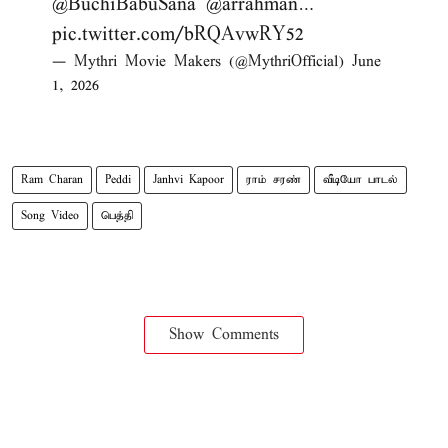
@BuchiBabuSana
@arrahman
…
pic.twitter.com/bRQAvwRY52
— Mythri Movie Makers (@MythriOfficial)
June
1, 2026
Ram Charan
Peddi
Janhvi Kapoor
ராம் சரண்
வீடியோ பாடல்
Song Video
பெத்தி
Show Comments