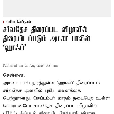
சினிமா செய்திகள்
சர்வதேச திரைப்பட விழாவில்
திரையிடப்படும் அமலா பாலின்
‘ஹாஃப்’
Published on
:
08 Aug 2026, 5:57 am
சென்னை,
அமலா பால் நடித்துள்ள ‘ஹாஃப்’ திரைப்படம்
சர்வதேச அளவில் புதிய கவனத்தை
பெற்றுள்ளது. செப்டம்பர் மாதம் நடைபெற உள்ள
டொராண்டோ சர்வதேச திரைப்பட விழாவில்
(TIFF) இப்படம் திரையிட தேர்வாகியுள்ளது.