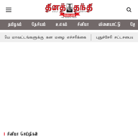
தமிழகம்
தேசியம்
உலகம்
சினிமா
விளையாட்டு
ஜோத
ங்களுக்கு கன மழை எச்சரிக்கை
புதுச்சேரி சட்டசபையில் வரும் 24ம்
சினிமா செய்திகள்