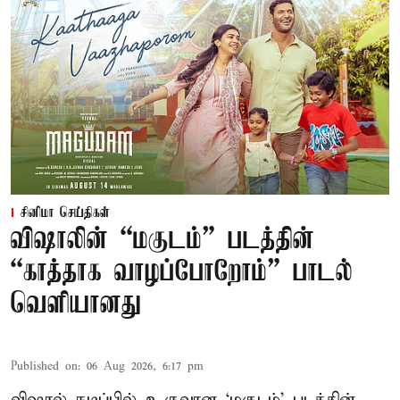
சினிமா செய்திகள்
விஷாலின் “மகுடம்” படத்தின்
“காத்தாக வாழப்போறோம்” பாடல்
வெளியானது
Published on
:
06 Aug 2026, 6:17 pm
விஷால் நடிப்பில் உருவான ‘மகுடம்’ படத்தின்