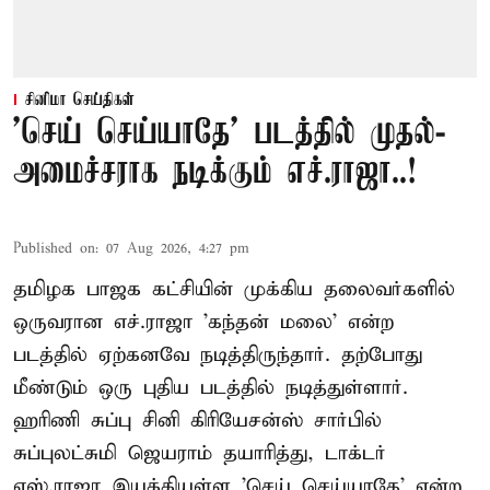
சினிமா செய்திகள்
'செய் செய்யாதே' படத்தில் முதல்-
அமைச்சராக நடிக்கும் எச்.ராஜா..!
Published on
:
07 Aug 2026, 4:27 pm
தமிழக பாஜக கட்சியின் முக்கிய தலைவர்களில்
ஒருவரான எச்.ராஜா 'கந்தன் மலை' என்ற
படத்தில் ஏற்கனவே நடித்திருந்தார். தற்போது
மீண்டும் ஒரு புதிய படத்தில் நடித்துள்ளார்.
ஹரிணி சுப்பு சினி கிரியேசன்ஸ் சார்பில்
சுப்புலட்சுமி ஜெயராம் தயாரித்து, டாக்டர்
எஸ்.ராஜா இயக்கியுள்ள 'செய் செய்யாதே' என்ற