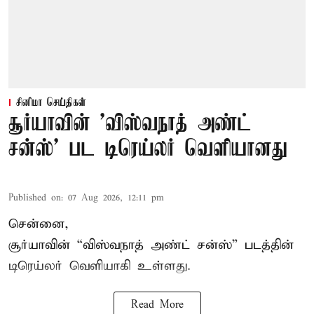
சினிமா செய்திகள்
சூர்யாவின் 'விஸ்வநாத் அண்ட்
சன்ஸ்' பட டிரெய்லர் வெளியானது
Published on
:
07 Aug 2026, 12:11 pm
சென்னை,
சூர்யாவின் “
விஸ்வநாத் அண்ட் சன்ஸ்
” படத்தின்
டிரெய்லர் வெளியாகி உள்ளது.
Read More