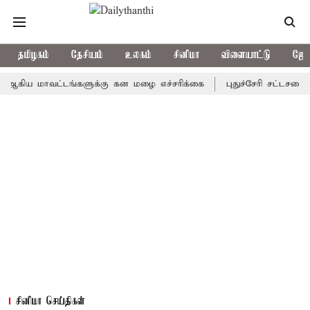
தமிழகம்
தேசியம்
உலகம்
சினிமா
விளையாட்டு
ஜோத
 மாவட்டங்களுக்கு கன மழை எச்சரிக்கை
புதுச்சேரி சட்டசபையில் வர
சினிமா செய்திகள்