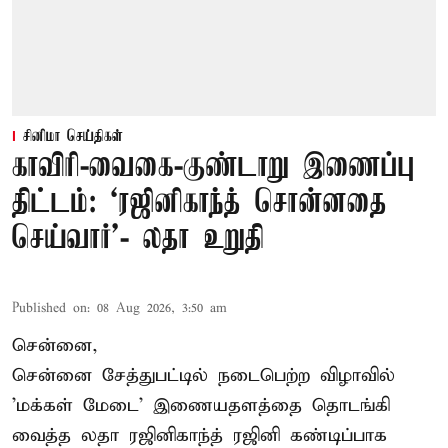
சினிமா செய்திகள்
காவிரி-வைகை-குண்டாறு இணைப்பு
திட்டம்: ‘ரஜினிகாந்த் சொன்னதை
செய்வார்’- லதா உறுதி
Published on
:
08 Aug 2026, 3:50 am
சென்னை,
சென்னை சேத்துபட்டில் நடைபெற்ற விழாவில்
'மக்கள் மேடை' இணையதளத்தை தொடங்கி
வைத்த லதா ரஜினிகாந்த் ரஜினி கண்டிப்பாக