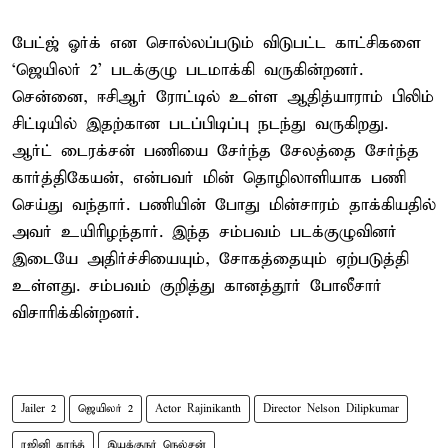
பேட்ஜ் ஓர்க் என சொல்லப்படும் விடுபட்ட காட்சிகளை
‘ஜெயிலர் 2’ படக்குழு படமாக்கி வருகின்றனர்.
சென்னை, ஈசிஆர் ரோட்டில் உள்ள ஆதித்யாராம் பிலிம்
சிட்டியில் இதற்கான படப்பிடிப்பு நடந்து வருகிறது.
ஆர்ட் டைரக்சன் பணியை சேர்ந்த சேலத்தை சேர்ந்த
கார்த்திகேயன், என்பவர் மின் தொழிலாளியாக பணி
செய்து வந்தார். பணியின் போது மின்சாரம் தாக்கியதில்
அவர் உயிரிழந்தார். இந்த சம்பவம் படக்குழுவினர்
இடையே அதிர்ச்சியையும், சோகத்தையும் ஏற்படுத்தி
உள்ளது. சம்பவம் குறித்து கானத்தூர் போலீசார்
விசாரிக்கின்றனர்.
Jailer 2
ஜெயிலர் 2
Actor Rajinikanth
Director Nelson Dilipkumar
ரஜினி காந்த்
இயக்குநர் நெல்சன்