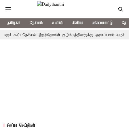
தமிழகம்
தேசியம்
உலகம்
சினிமா
விளையாட்டு
ஜோத
 கூட்டநெரிசல்: இறந்தோரின் குடும்பத்தினருக்கு அரசுப்பணி வழக்கு; வரும் 
சினிமா செய்திகள்