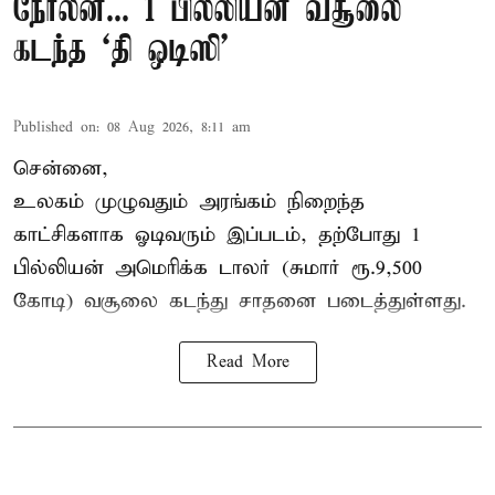
நோலன்... 1 பில்லியன் வசூலை
கடந்த ‘தி ஒடிஸி’
Published on
:
08 Aug 2026, 8:11 am
சென்னை,
உலகம் முழுவதும் அரங்கம் நிறைந்த
காட்சிகளாக ஓடிவரும் இப்படம், தற்போது 1
பில்லியன் அமெரிக்க டாலர் (சுமார் ரூ.9,500
கோடி) வசூலை கடந்து சாதனை படைத்துள்ளது.
Read More