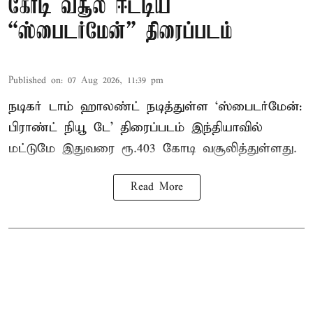
கோடி வசூல் ஈட்டிய
“ஸ்பைடர்மேன்” திரைப்படம்
Published on
:
07 Aug 2026, 11:39 pm
நடிகர் டாம் ஹாலண்ட் நடித்துள்ள ‘ஸ்பைடர்மேன்:
பிராண்ட் நியூ டே’ திரைப்படம் இந்தியாவில்
மட்டுமே இதுவரை ரூ.403 கோடி வசூலித்துள்ளது.
Read More