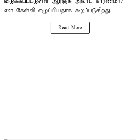
விடுக்கப்பட்டுள்ள ஆரஞ்சு அலர்ட் காரணமா?”
என கேள்வி எழுப்பியதாக கூறப்படுகிறது.
Read More