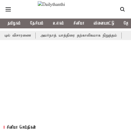
தமிழகம்
தேசியம்
உலகம்
சினிமா
விளையாட்டு
ஜோத
் விசாரணை
அமர்நாத் யாத்திரை தற்காலிகமாக நிறுத்தம்
இமாச்சலத்
சினிமா செய்திகள்