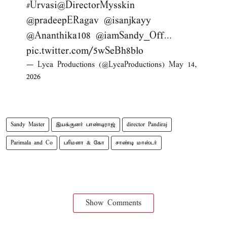
#Urvasi
@DirectorMysskin
@pradeepERagav
@isanjkayy
@Ananthika108
@iamSandy_Off
…
pic.twitter.com/5wSeBh8blo
— Lyca Productions (@LycaProductions)
May 14,
2026
Sandy Master
இயக்குனர் பாண்டிராஜ்
director Pandiraj
Parimala and Co
பரிமளா & கோ
சாண்டி மாஸ்டர்
Show Comments