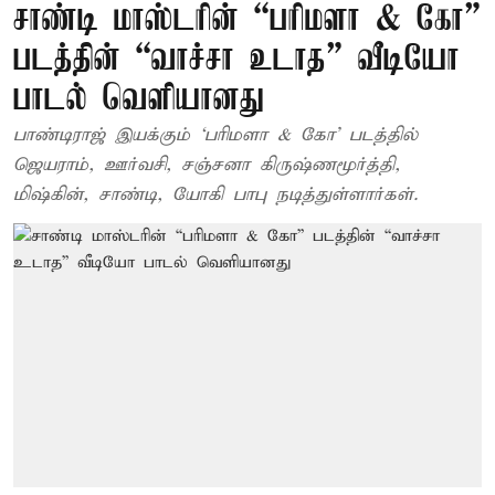
சாண்டி மாஸ்டரின் “பரிமளா & கோ”
படத்தின் “வாச்சா உடாத” வீடியோ
பாடல் வெளியானது
பாண்டிராஜ் இயக்கும் ‘பரிமளா & கோ’ படத்தில்
ஜெயராம், ஊர்வசி, சஞ்சனா கிருஷ்ணமூர்த்தி,
மிஷ்கின், சாண்டி, யோகி பாபு நடித்துள்ளார்கள்.