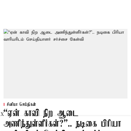
சினிமா செய்திகள்
“ஏன் காவி நிற ஆடை
X
அணிந்துள்ளீர்கள்?”.. நடிகை பிரியா