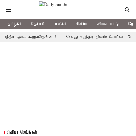
தமிழகம்
தேசியம்
உலகம்
சினிமா
விளையாட்டு
ஜோத
ிய அரசு கூறுவதென்ன..?
80-வது சுதந்திர தினம்: கோட்டை கொத்தளத்த
சினிமா செய்திகள்