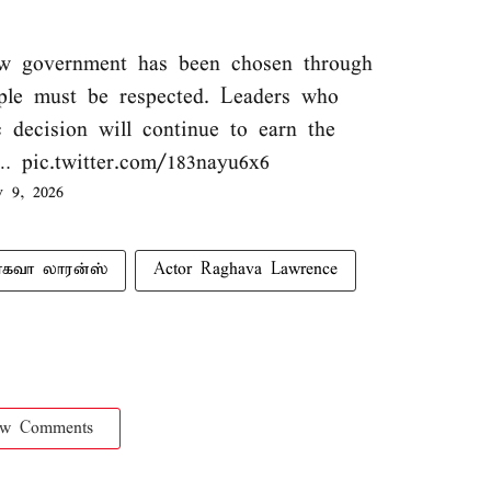
w government has been chosen through
ople must be respected. Leaders who
 decision will continue to earn the
to…
pic.twitter.com/183nayu6x6
 9, 2026
ாகவா லாரன்ஸ்
Actor Raghava Lawrence
ow Comments