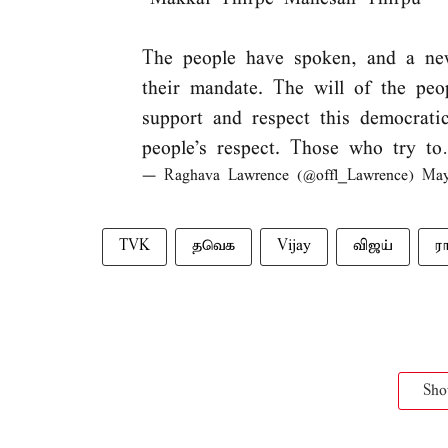
The people have spoken, and a ne
their mandate. The will of the pe
support and respect this democratic
people’s respect. Those who try 
— Raghava Lawrence (@offl_Lawrence)
May
TVK
தவெக
Vijay
விஜய்
ர
Sh