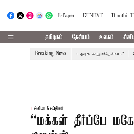
E-Paper
DTNEXT
Thanthi 
தமிழகம்
தேசியம்
உலகம்
சினி
Breaking News
்டணம் வசூலிக்கப்படாது: மத்திய அரசு கூறுவதென்ன..?
80-வத
சினிமா செய்திகள்
``மக்கள் தீர்ப்பே மகே