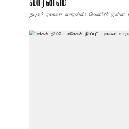
லாரன்ஸ்
நடிகர் ராகவா லாரன்ஸ் வெளியிட்டுள்ள