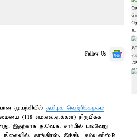
Follow Us
யான முயற்சியில்
தமிழக வெற்றிக்கழகம்
்மையை (118 எம்.எல்.ஏ.க்கள்) நிரூபிக்க
்ளது. இதற்காக த.வெ.க. சார்பில் பல்வேறு
ட நிலையில், காங்கிரஸ், இந்திய கம்யூனிஸ்டு