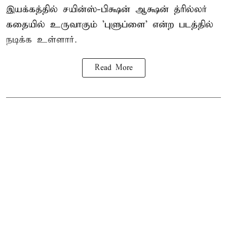
இயக்கத்தில் சயின்ஸ்-பிக்ஷன் ஆக்ஷன் த்ரில்லர்
கதையில் உருவாகும் 'புளுப்ளை' என்ற படத்தில்
நடிக்க உள்ளார்.
Read More