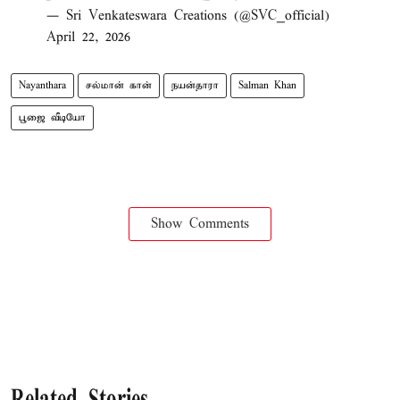
— Sri Venkateswara Creations (@SVC_official)
April 22, 2026
Nayanthara
சல்மான் கான்
நயன்தாரா
Salman Khan
பூஜை வீடியோ
Show Comments