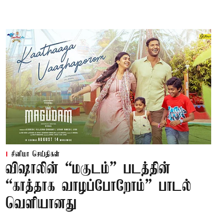
சினிமா செய்திகள்
விஷாலின் “மகுடம்” படத்தின்
“காத்தாக வாழப்போறோம்” பாடல்
வெளியானது