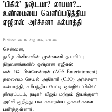
'பிகில்' நஷ்டமா? லாபமா?...
உண்மையை வெளிப்படுத்திய
ஏஜிஎஸ் அர்ச்சனா கல்பாத்தி
Published on
:
07 Aug 2026, 5:38 am
சென்னை,
தமிழ் சினிமாவின் முன்னணி தயாரிப்பு
நிறுவனங்களில் ஒன்றான ஏஜிஎஸ்
என்டர்டெயின்மென்டின் (AGS Entertainment)
தலைமை செயல் அதிகாரி (CEO) அர்ச்சனா
கல்பாத்தி, சமீபத்திய பேட்டி ஒன்றில் 'பிகில்'
திரைப்படம், நடிகர் விஜய் மற்றும் இயக்குனர்
அட்லீ குறித்து பல சுவாரஸ்ய தகவல்களை
பகிர்ந்துள்ளார்.