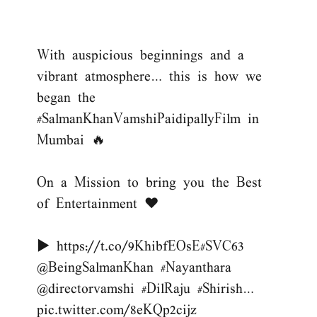
With auspicious beginnings and a
vibrant atmosphere… this is how we
began the
#SalmanKhanVamshiPaidipallyFilm
in
Mumbai 🔥
On a Mission to bring you the Best
of Entertainment ❤️
▶️
https://t.co/9KhibfEOsE
#SVC63
@BeingSalmanKhan
#Nayanthara
@directorvamshi
#DilRaju
#Shirish
…
pic.twitter.com/8eKQp2cijz