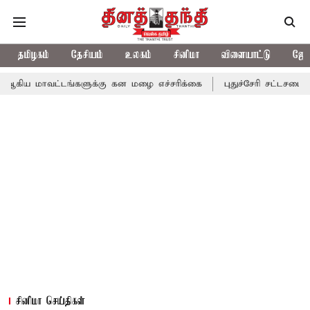
தமிழகம்
தேசியம்
உலகம்
சினிமா
விளையாட்டு
ஜோத
டங்களுக்கு கன மழை எச்சரிக்கை
புதுச்சேரி சட்டசபையில் வரும் 24
சினிமா செய்திகள்