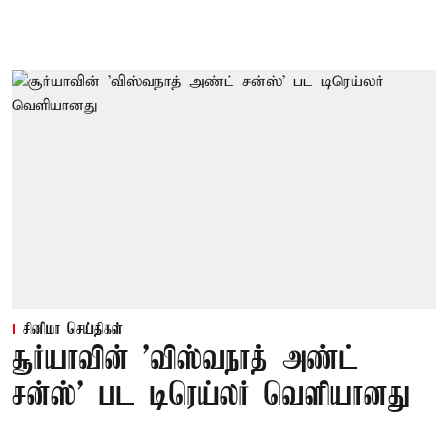
சினிமா செய்திகள்
சூர்யாவின் 'விஸ்வநாத் அண்ட்
சன்ஸ்' பட டிரெய்லர் வெளியானது