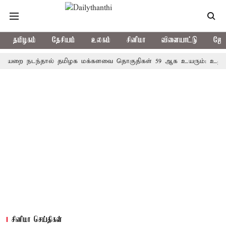
தமிழகம்
தேசியம்
உலகம்
சினிமா
விளையாட்டு
ஜோத
நடந்தால் தமிழக மக்களவை தொகுதிகள் 59 ஆக உயரும்: உத்தேச பட்
சினிமா செய்திகள்