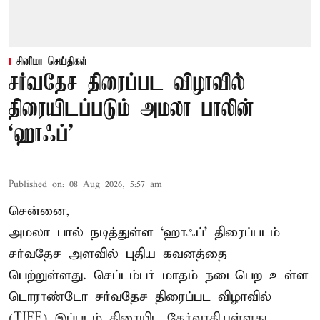
சினிமா செய்திகள்
சர்வதேச திரைப்பட விழாவில்
திரையிடப்படும் அமலா பாலின்
‘ஹாஃப்’
Published on
:
08 Aug 2026, 5:57 am
சென்னை,
அமலா பால் நடித்துள்ள ‘ஹாஃப்’ திரைப்படம்
சர்வதேச அளவில் புதிய கவனத்தை
பெற்றுள்ளது. செப்டம்பர் மாதம் நடைபெற உள்ள
டொராண்டோ சர்வதேச திரைப்பட விழாவில்
(TIFF) இப்படம் திரையிட தேர்வாகியுள்ளது.