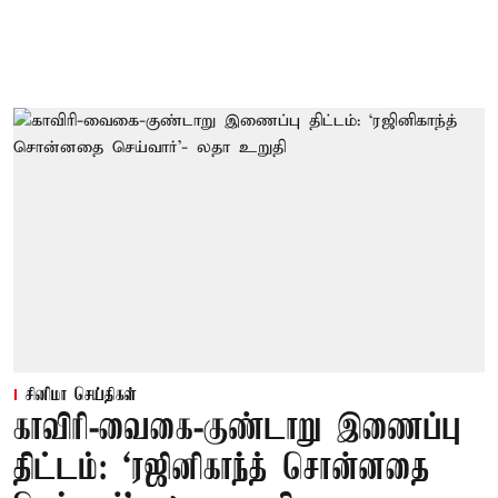
சினிமா செய்திகள்
காவிரி-வைகை-குண்டாறு இணைப்பு
திட்டம்: ‘ரஜினிகாந்த் சொன்னதை