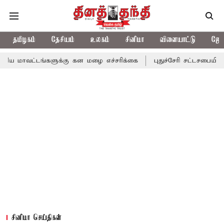
தமிழகம்
தேசியம்
உலகம்
சினிமா
விளையாட்டு
ஜோத
ங்களுக்கு கன மழை எச்சரிக்கை
புதுச்சேரி சட்டசபையில் வரும் 24ம்
சினிமா செய்திகள்