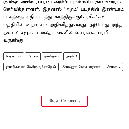
குறித்த அதிகாரப்பூர்வ அறிவிப்பு வெளியாகும் என்றும்
தெரிவித்துள்ளார். இதனால் ‘அறம்’ படத்தின் இரண்டாம்
பாகத்தை எதிர்பார்த்து காத்திருக்கும் ரசிகர்கள்
மத்தியில் உற்சாகம் அதிகரித்துள்ளது. தற்போது இந்த
தகவல் சமூக வலைதளங்களில் வைரலாக பரவி
வருகிறது.
Nayanthara
Cinema
நயன்தாரா
அறம் 2
தயாரிப்பாளர் கே.ஜே.ஆர்.ராஜேஷ்
இயக்குநர் கோபி நைனார்
Aramm 2
Show Comments