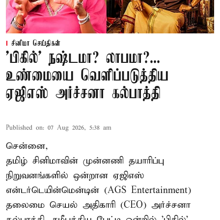
சினிமா செய்திகள்
'பிகில்' நஷ்டமா? லாபமா?...
உண்மையை வெளிப்படுத்திய
ஏஜிஎஸ் அர்ச்சனா கல்பாத்தி
Published on
:
07 Aug 2026, 5:38 am
சென்னை,
தமிழ் சினிமாவின் முன்னணி தயாரிப்பு
நிறுவனங்களில் ஒன்றான ஏஜிஎஸ்
என்டர்டெயின்மென்டின் (AGS Entertainment)
தலைமை செயல் அதிகாரி (CEO) அர்ச்சனா
கல்பாத்தி, சமீபத்திய பேட்டி ஒன்றில் 'பிகில்'