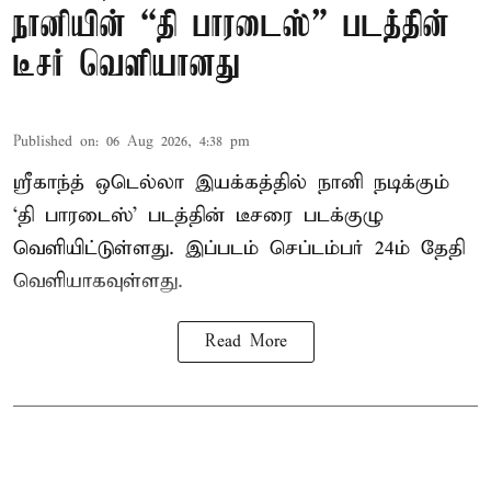
நானியின் “தி பாரடைஸ்” படத்தின்
டீசர் வெளியானது
Published on
:
06 Aug 2026, 4:38 pm
ஸ்ரீகாந்த் ஒடெல்லா இயக்கத்தில் நானி நடிக்கும்
‘தி பாரடைஸ்’ படத்தின் டீசரை படக்குழு
வெளியிட்டுள்ளது. இப்படம் செப்டம்பர் 24ம் தேதி
வெளியாகவுள்ளது.
Read More