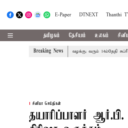
E-Paper
DTNEXT
Thanthi 
தமிழகம்
தேசியம்
உலகம்
சினி
Breaking News
குடும்பத்தினருக்கு அரசுப்பணி வழக்கு; வரும் 14ம்தேதி சுப்ரீம்க
சினிமா செய்திகள்
தயாரிப்பாளர் ஆர்.பி