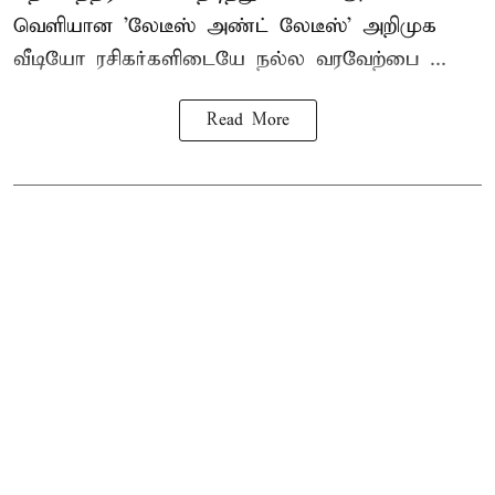
வெளியான 'லேடீஸ் அண்ட் லேடீஸ்' அறிமுக
வீடியோ ரசிகர்களிடையே நல்ல வரவேற்பை ...
Read More