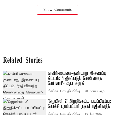
Show Comments
Related Stories
காவிரி-வைகை-குண்டாறு இணைப்பு
திட்டம்: ‘ரஜினிகாந்த் சொன்னதை
செய்வார்’- லதா உறுதி
சினிமா செய்திப்பிரிவு
20 hours ago
'ஜெயிலர் 2’ இறுதிக்கட்ட படப்பிடிப்பு:
கொச்சி புறப்பட்டார் நடிகர் ரஜினிகாந்த்
சினிமா செய்திப்பிரிவு
15 Jul 2026