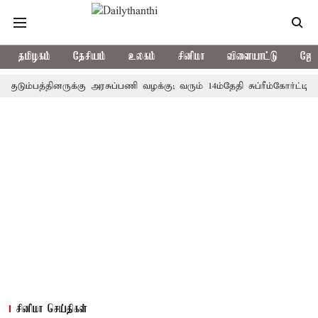
தமிழகம்
தேசியம்
உலகம்
சினிமா
விளையாட்டு
ஜோத
ம்பத்தினருக்கு அரசுப்பணி வழக்கு; வரும் 14ம்தேதி சுப்ரீம்கோர்ட்டில் வி
சினிமா செய்திகள்