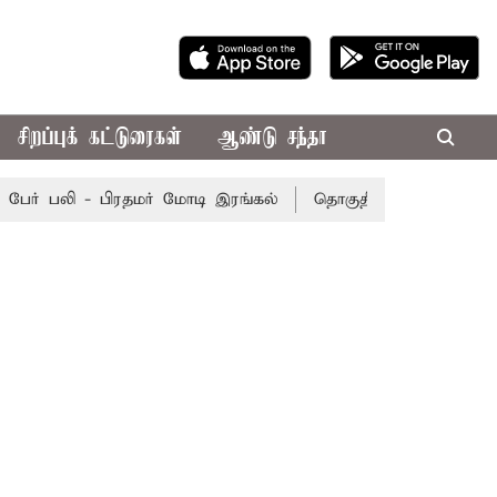
சிறப்புக் கட்டுரைகள்
ஆண்டு சந்தா
ர் பலி - பிரதமர் மோடி இரங்கல்
தொகுதி மறுவரையறை நடந்தா