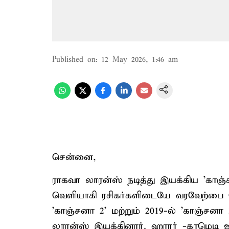
Published on
:
12 May 2026, 1:46 am
சென்னை,
ராகவா லாரன்ஸ் நடித்து இயக்கிய 'காஞ்
வெளியாகி ரசிகர்களிடையே வரவேற்பை ப
'காஞ்சனா 2' மற்றும் 2019-ல் 'காஞ்சன
லாரன்ஸ் இயக்கினார். ஹாரர் -காமெடி