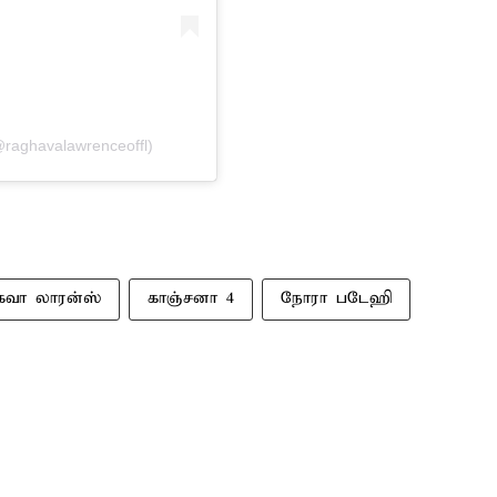
raghavalawrenceoffl)
கவா லாரன்ஸ்
காஞ்சனா 4
நோரா படேஹி