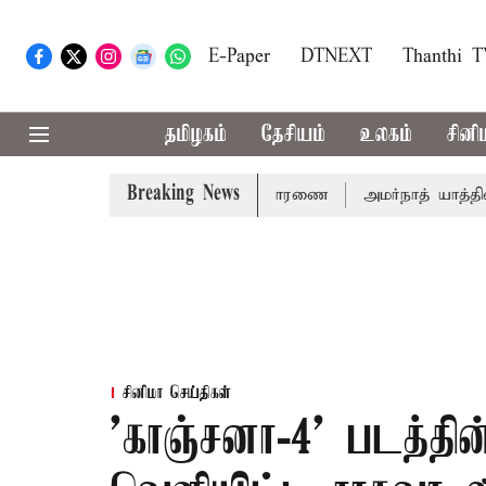
E-Paper
DTNEXT
Thanthi 
தமிழகம்
தேசியம்
உலகம்
சினி
Breaking News
் 14ம்தேதி சுப்ரீம்கோர்ட்டில் விசாரணை
அமர்நாத் யாத்திரை தற
சினிமா செய்திகள்
'காஞ்சனா-4' படத்தி