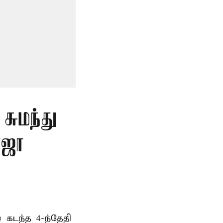
சுமந்து
ோஜா
 கடந்த 4-ந்தேதி