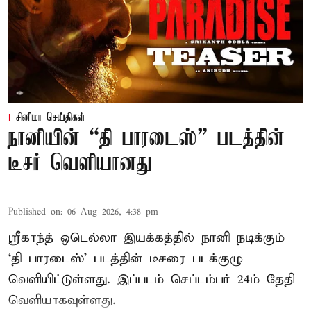
சினிமா செய்திகள்
நானியின் “தி பாரடைஸ்” படத்தின்
டீசர் வெளியானது
Published on
:
06 Aug 2026, 4:38 pm
ஸ்ரீகாந்த் ஒடெல்லா இயக்கத்தில் நானி நடிக்கும்
‘தி பாரடைஸ்’ படத்தின் டீசரை படக்குழு
வெளியிட்டுள்ளது. இப்படம் செப்டம்பர் 24ம் தேதி
வெளியாகவுள்ளது.