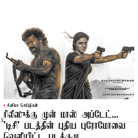
சினிமா செய்திகள்
ரிலீஸுக்கு முன் மாஸ் அப்டேட்...
X
'டிசி' படத்தின் புதிய புரோமோவை
வெளியிட்ட படக்குழு