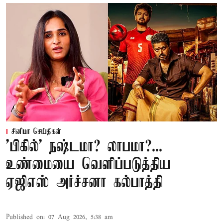
சினிமா செய்திகள்
'பிகில்' நஷ்டமா? லாபமா?...
உண்மையை வெளிப்படுத்திய
ஏஜிஎஸ் அர்ச்சனா கல்பாத்தி
Published on
:
07 Aug 2026, 5:38 am