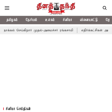
தமிழகம்
தேசியம்
உலகம்
சினிமா
விளையாட்டு
ஜோத
செய்கிறார் முதல்-அமைச்சர் ரங்கசாமி
எதிர்க்கட்சிகள் அமளி: நாடாள
சினிமா செய்திகள்