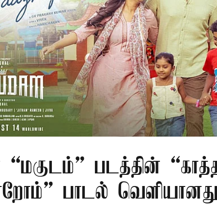
 “மகுடம்” படத்தின் “காத்
றோம்” பாடல் வெளியானத