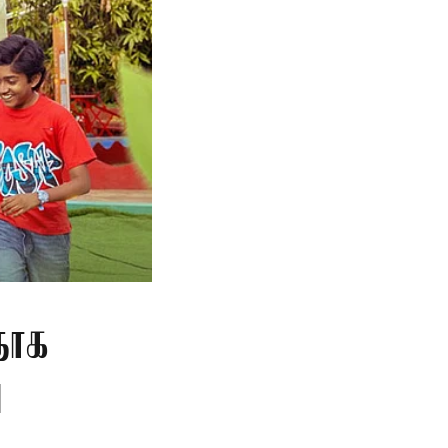
தாக
ு