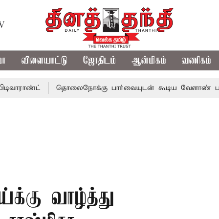
TV
மா
விளையாட்டு
ஜோதிடம்
ஆன்மிகம்
வணிகம்
்ட்
தொலைநோக்கு பார்வையுடன் கூடிய வேளாண் பட்ஜெட்: ம
க்கு வாழ்த்து