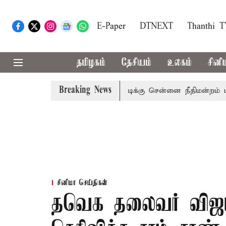
E-Paper
DTNEXT
Thanthi 
தமிழகம்
தேசியம்
உலகம்
சினி
Breaking News
ுன்னாள் அமைச்சர் பொன்முடிக்கு சென்னை நீதிமன்றம் பிடிவாராண
சினிமா செய்திகள்
தவெக தலைவர் விஜய்