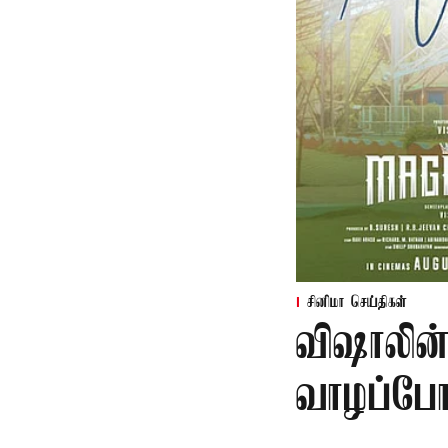
சினிமா செய்திகள்
விஷாலின்
வாழப்போ