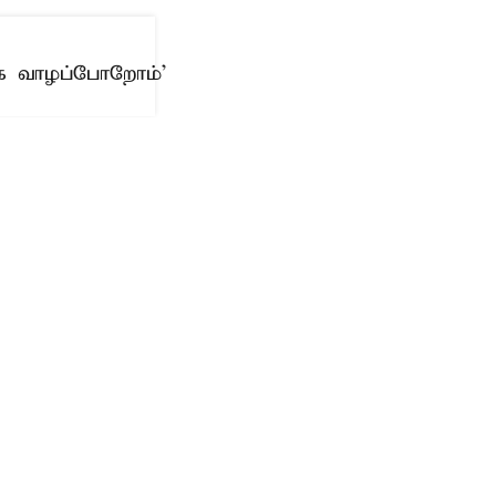
ாக வாழப்போறோம்’