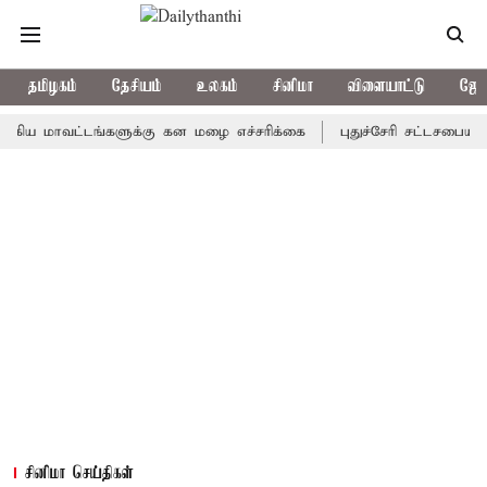
தமிழகம்
தேசியம்
உலகம்
சினிமா
விளையாட்டு
ஜோத
ாவட்டங்களுக்கு கன மழை எச்சரிக்கை
புதுச்சேரி சட்டசபையில் வரும
சினிமா செய்திகள்