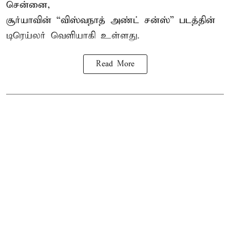
சென்னை,
சூர்யாவின் “
விஸ்வநாத் அண்ட் சன்ஸ்
” படத்தின்
டிரெய்லர் வெளியாகி உள்ளது.
Read More