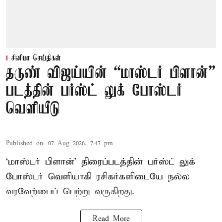
சினிமா செய்திகள்
தருண் விஜய்யின் “மாஸ்டர் பிளான்”
படத்தின் பர்ஸ்ட் லுக் போஸ்டர்
வெளியீடு
Published on
:
07 Aug 2026, 7:47 pm
‘மாஸ்டர் பிளான்’ திரைப்படத்தின் பர்ஸ்ட் லுக்
போஸ்டர் வெளியாகி ரசிகர்களிடையே நல்ல
வரவேற்பைப் பெற்று வருகிறது.
Read More