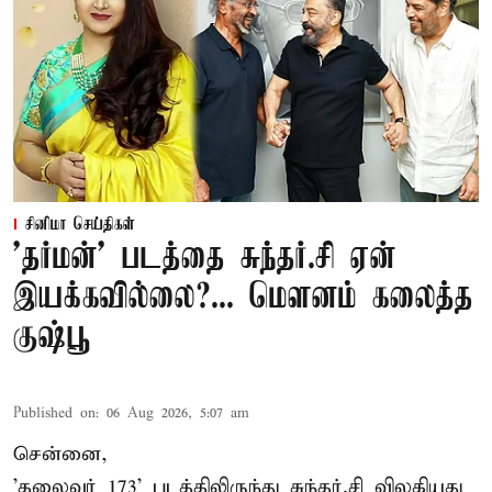
சினிமா செய்திகள்
'தர்மன்' படத்தை சுந்தர்.சி ஏன்
இயக்கவில்லை?... மௌனம் கலைத்த
குஷ்பூ
Published on
:
06 Aug 2026, 5:07 am
சென்னை,
'தலைவர் 173' படத்திலிருந்து சுந்தர்.சி விலகியது