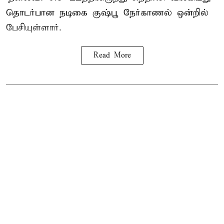
தொடர்பான நடிகை குஷ்பூ நேர்காணல் ஒன்றில்
பேசியுள்ளார்.
Read More