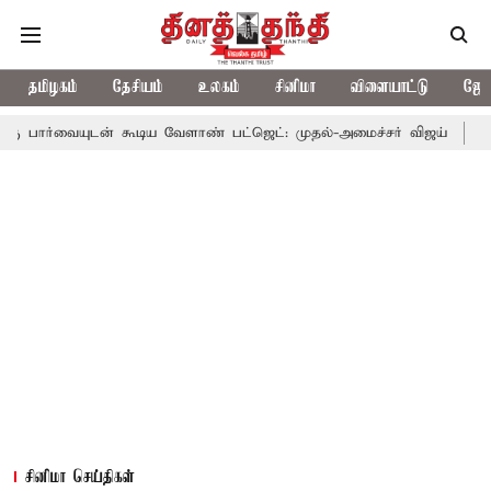
தமிழகம்
தேசியம்
உலகம்
சினிமா
விளையாட்டு
ஜோத
் கூடிய வேளாண் பட்ஜெட்: முதல்-அமைச்சர் விஜய்
தமிழக அரசியலி
சினிமா செய்திகள்