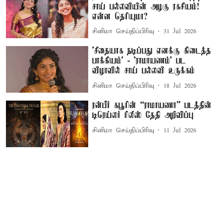
சாய் பல்லவியின் அழகு ரகசியம்!
என்ன தெரியுமா?
சினிமா செய்திப்பிரிவு
31 Jul 2026
'சீதையாக நடிப்பது எனக்கு கிடைத்த
பாக்கியம்’ - 'ராமாயணம்' பட
விழாவில் சாய் பல்லவி உருக்கம்
சினிமா செய்திப்பிரிவு
18 Jul 2026
ரன்பீர் கபூரின் “ராமாயணா” படத்தின்
டிரெய்லர் ரிலீஸ் தேதி அறிவிப்பு
சினிமா செய்திப்பிரிவு
11 Jul 2026