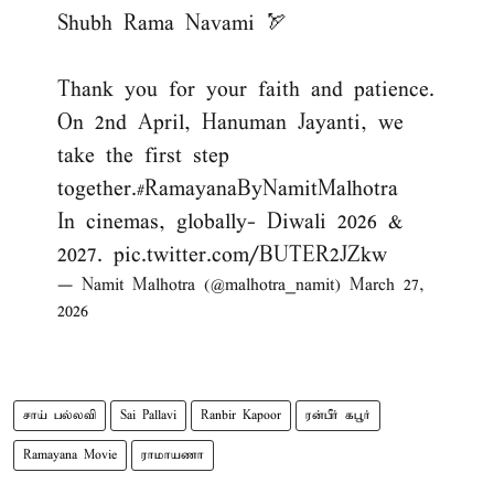
Shubh Rama Navami 🏹
Thank you for your faith and patience.
On 2nd April, Hanuman Jayanti, we
take the first step
together.
#RamayanaByNamitMalhotra
In cinemas, globally- Diwali 2026 &
2027.
pic.twitter.com/BUTER2JZkw
— Namit Malhotra (@malhotra_namit)
March 27,
2026
சாய் பல்லவி
Sai Pallavi
Ranbir Kapoor
ரன்பீர் கபூர்
Ramayana Movie
ராமாயணா