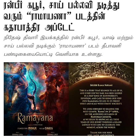
ரன்பீர் கபூர், சாய் பல்லவி நடித்து
வரும் “ராமாயணா” படத்தின்
கதாபாத்திர அப்டேட்
நிதேஷ் திவாரி இயக்கத்தில் ரன்பீர் கபூர், யாஷ் மற்றும்
சாய் பல்லவி நடிக்கும் ‘ராமாயணா’ படம் தீபாவளி
பண்டிகையையொட்டி வெளியாக உள்ளது.