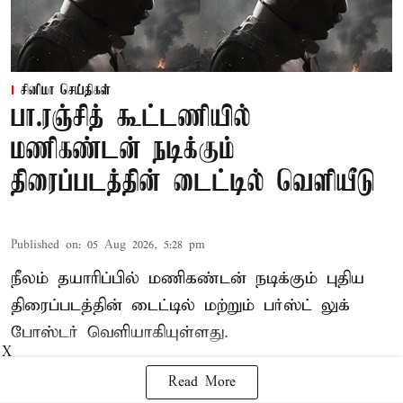
சினிமா செய்திகள்
பா.ரஞ்சித் கூட்டணியில்
மணிகண்டன் நடிக்கும்
திரைப்படத்தின் டைட்டில் வெளியீடு
Published on
:
05 Aug 2026, 5:28 pm
நீலம் தயாரிப்பில் மணிகண்டன் நடிக்கும் புதிய
திரைப்படத்தின் டைட்டில் மற்றும் பர்ஸ்ட் லுக்
போஸ்டர் வெளியாகியுள்ளது.
X
Read More