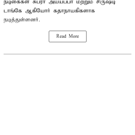
நடிகைகள் சுப்ரா அய்யப்பா மற்றும் சிருஷ்டி
டாங்கே ஆகியோர் கதாநாயகிகளாக
நடித்துள்ளனர்.
Read More