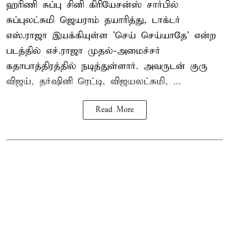
ஹரிணி சுப்பு சினி கிரியேசன்ஸ் சார்பில்
சுப்புலட்சுமி ஜெயராம் தயாரித்து, டாக்டர்
எஸ்.ராஜா இயக்கியுள்ள 'செய் செய்யாதே' என்ற
படத்தில் எச்.ராஜா முதல்-அமைச்சர்
கதாபாத்திரத்தில் நடித்துள்ளார். அவருடன் குரு
விஜய், தர்ஷினி ரெட்டி, விஜயலட்சுமி, ...
Read More