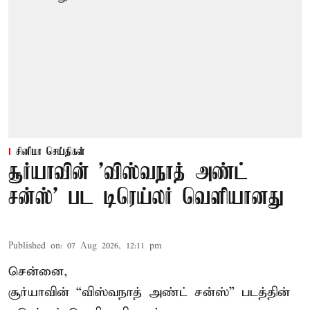
சினிமா செய்திகள்
சூர்யாவின் 'விஸ்வநாத் அண்ட்
சன்ஸ்' பட டிரெய்லர் வெளியானது
Published on
:
07 Aug 2026, 12:11 pm
சென்னை,
சூர்யாவின் “
விஸ்வநாத் அண்ட் சன்ஸ்
” படத்தின்