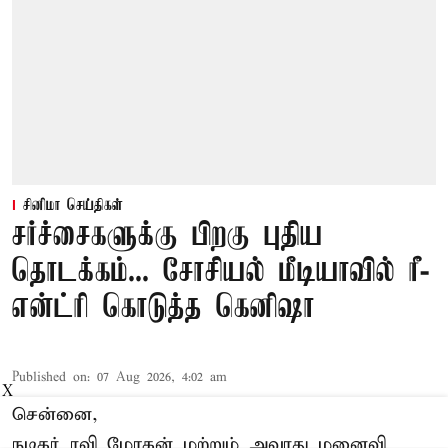
சினிமா செய்திகள்
சர்ச்சைகளுக்கு பிறகு புதிய
தொடக்கம்... சோசியல் மீடியாவில் ரீ-
என்ட்ரி கொடுத்த கெனிஷா
Published on
:
07 Aug 2026, 4:02 am
X
சென்னை,
நடிகர் ரவி மோகன் மற்றும் அவரது மனைவி