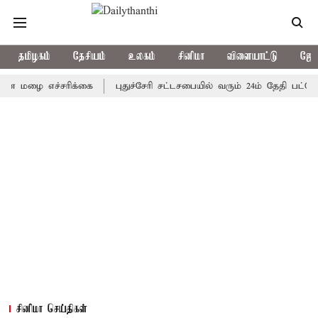
தமிழகம்
தேசியம்
உலகம்
சினிமா
விளையாட்டு
ஜோத
ை எச்சரிக்கை
புதுச்சேரி சட்டசபையில் வரும் 24ம் தேதி பட்ஜெட் தாக
சினிமா செய்திகள்