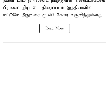
நடிகர் டாம் ஹாலண்ட் நடித்துள்ள ‘ஸ்பைடர்மேன்:
பிராண்ட் நியூ டே’ திரைப்படம் இந்தியாவில்
மட்டுமே இதுவரை ரூ.403 கோடி வசூலித்துள்ளது.
Read More