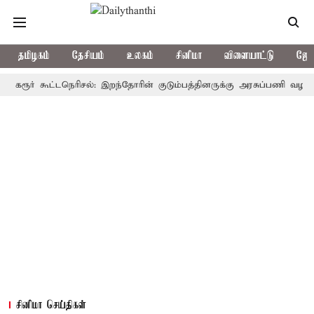
தமிழகம்
தேசியம்
உலகம்
சினிமா
விளையாட்டு
ஜோத
ர் கூட்டநெரிசல்: இறந்தோரின் குடும்பத்தினருக்கு அரசுப்பணி வழக்கு; வரும
சினிமா செய்திகள்