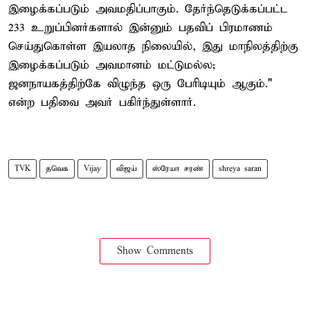
இழைக்கப்படும் அவமதிப்பாகும். தேர்ந்தெடுக்கப்பட்ட
233 உறுப்பினர்களால் இன்னும் பதவிப் பிரமாணம்
செய்துகொள்ள இயலாத நிலையில், இது மாநிலத்திற்கு
இழைக்கப்படும் அவமானம் மட்டுமல்ல;
ஜனநாயகத்திற்கே விழுந்த ஒரு பேரிடியும் ஆகும்."
என்ற பதிவை அவர் பகிர்ந்துள்ளார்.
TVK
தவெக
Vijay
விஜய்
ஸ்ரேயா சரண்
shreya saran
Show Comments