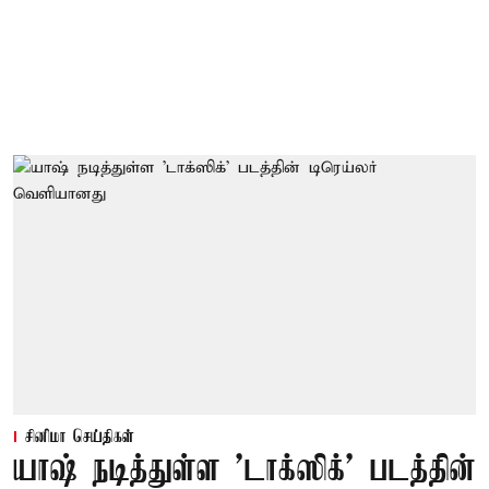
சினிமா செய்திகள்
யாஷ் நடித்துள்ள 'டாக்‌ஸிக்' படத்தின்