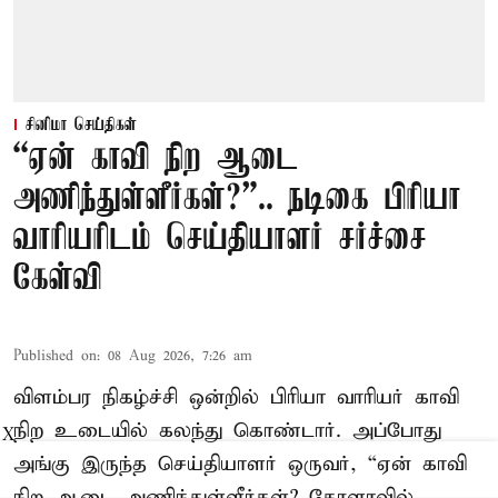
சினிமா செய்திகள்
“ஏன் காவி நிற ஆடை
அணிந்துள்ளீர்கள்?”.. நடிகை பிரியா
வாரியரிடம் செய்தியாளர் சர்ச்சை
கேள்வி
Published on
:
08 Aug 2026, 7:26 am
விளம்பர நிகழ்ச்சி ஒன்றில் பிரியா வாரியர் காவி
நிற உடையில் கலந்து கொண்டார். அப்போது
X
அங்கு இருந்த செய்தியாளர் ஒருவர், “ஏன் காவி
நிற ஆடை அணிந்துள்ளீர்கள்? கேரளாவில்