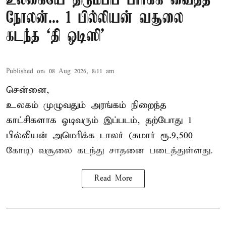
உலகையே திரும்பிப் பார்க்க வைத்த
நோலன்... 1 பில்லியன் வசூலை
கடந்த ‘தி ஒடிஸி’
Published on
:
08 Aug 2026, 8:11 am
சென்னை,
உலகம் முழுவதும் அரங்கம் நிறைந்த
காட்சிகளாக ஓடிவரும் இப்படம், தற்போது 1
பில்லியன் அமெரிக்க டாலர் (சுமார் ரூ.9,500
கோடி) வசூலை கடந்து சாதனை படைத்துள்ளது.
Read More