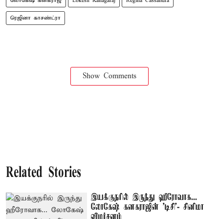
லோகேஷ் கனகராஜ்
Lokesh Kanagaraj
Regina Cassandra
ரெஜினா காசண்ட்ரா
Show Comments
Related Stories
இயக்குநரில் இருந்து ஹீரோவாக...
லோகேஷ் கனகராஜின் 'டிசி'- சினிமா
விமர்சனம்