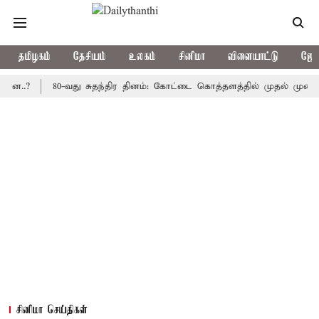
தமிழகம்
தேசியம்
உலகம்
சினிமா
விளையாட்டு
ஜோத
80-வது சுதந்திர தினம்: கோட்டை கொத்தளத்தில் முதல் முறையாக தேச
சினிமா செய்திகள்