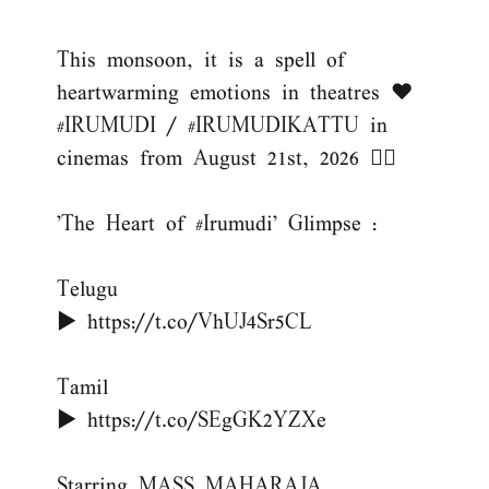
This monsoon, it is a spell of
heartwarming emotions in theatres ❤️
#IRUMUDI
/
#IRUMUDIKATTU
in
cinemas from August 21st, 2026 ❤‍🔥
'The Heart of
#Irumudi
' Glimpse :
Telugu
▶️
https://t.co/VhUJ4Sr5CL
Tamil
▶️
https://t.co/SEgGK2YZXe
Starring MASS MAHARAJA