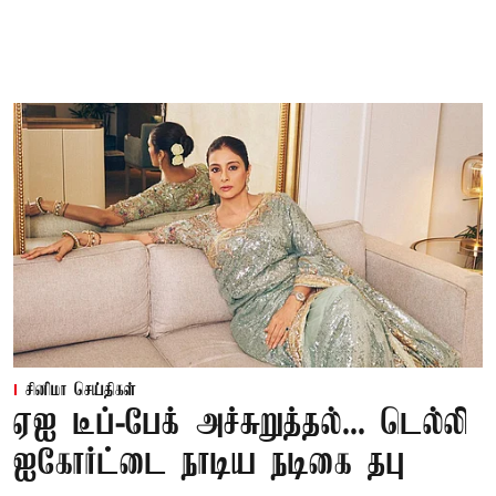
சினிமா செய்திகள்
ஏஐ டீப்-பேக் அச்சுறுத்தல்... டெல்லி
ஐகோர்ட்டை நாடிய நடிகை தபு