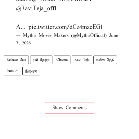
@RaviTeja_offl
A…
pic.twitter.com/dCz4mzeEGl
— Mythri Movie Makers (@MythriOfficial)
June
7, 2026
Release Date
ரவி தேஜா
Cinema
Ravi Teja
ரிலீஸ் தேதி
Irumudi
இருமுடி
Show Comments