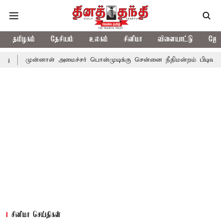
தமிழகம்
தேசியம்
உலகம்
சினிமா
விளையாட்டு
ஜோத
னாள் அமைச்சர் பொன்முடிக்கு சென்னை நீதிமன்றம் பிடிவாராண்ட்
தொ
சினிமா செய்திகள்