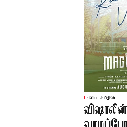
சினிமா செய்திகள்
விஷாலின்
வாழப்போ