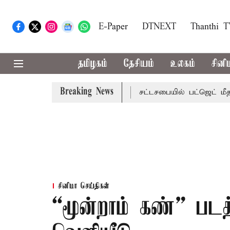
E-Paper
DTNEXT
Thanthi 
தமிழகம்
தேசியம்
உலகம்
சினி
Breaking News
 மாற்றமா?, தடுமாற்றமா?
சட்டசபையில் பட்ஜெட் மீதான விவாதம
சினிமா செய்திகள்
“மூன்றாம் கண்” பட