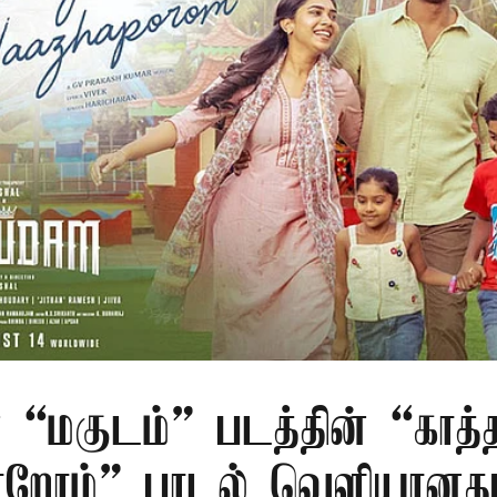
 “மகுடம்” படத்தின் “காத்
றோம்” பாடல் வெளியானத