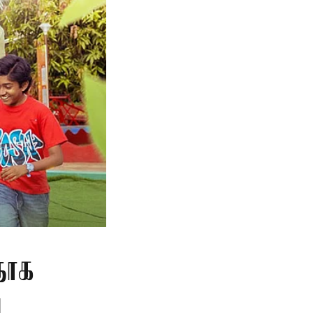
தாக
ு