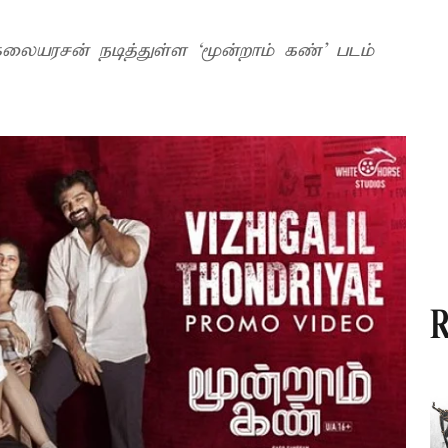
த்துள்ள ‘மூன்றாம் கண்’ படம்
R