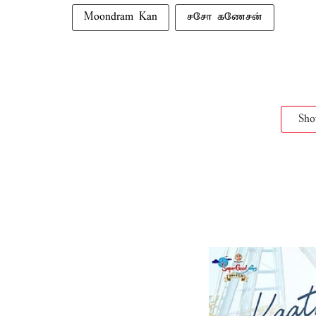
Moondram Kan
சசோ கணேசன்
Sh