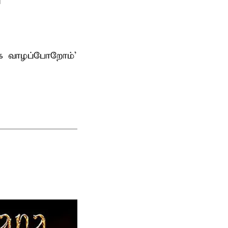
ாக வாழப்போறோம்’