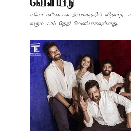
வெளியீடு
சசோ கணேசன் இயக்கத்தில் விதார்த், கலையரசன் நடி
வரும் 12ம் தேதி வெளியாகவுள்ளது.