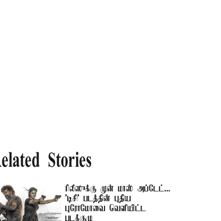
elated Stories
ரிலீஸுக்கு முன் மாஸ் அப்டேட்...
'டிசி' படத்தின் புதிய
புரோமோவை வெளியிட்ட
படக்குழு