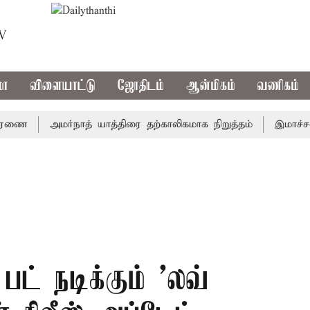
TV
மா
விளையாட்டு
ஜோதிடம்
ஆன்மிகம்
வணிகம்
அமர்நாத் யாத்திரை தற்காலிகமாக நிறுத்தம்
இமாச்சலத்தில
 பட் நடிக்கும் 'லவ்