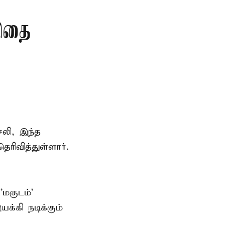
 இதை
சலி, இந்த
ரிவித்துள்ளார்.
மகுடம்'
்கி நடிக்கும்