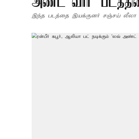
அண்ட் வார்' படத்தின
இந்த படத்தை இயக்குனர் சஞ்சய் லீலா ப