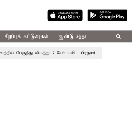
சிறப்புக் கட்டுரைகள்
ஆண்டு சந்தா
் பேருந்து விபத்து; 7 பேர் பலி - பிரதமர் மோடி இரங்கல்
தொ