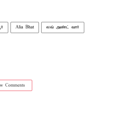
ர்
Alia Bhat
லவ் அண்ட் வார்
ow Comments