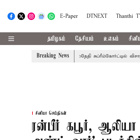
E-Paper
DTNEXT
Thanthi 
தமிழகம்
தேசியம்
உலகம்
சினி
Breaking News
கு அரசுப்பணி வழக்கு; வரும் 14ம்தேதி சுப்ரீம்கோர்ட்டில் விசாரணை
சினிமா செய்திகள்
ரன்பீர் கபூர், ஆலியா