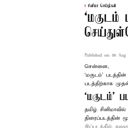
சினிமா செய்திகள்
‘மகுடம்
செய்துள
Published on
:
08 Aug 
சென்னை,
‘மகுடம்’ படத்தின
படத்திற்காக முத
‘மகுடம்’ ப
தமிழ் சினிமாவில
திரைப்படத்தின் 
இப்படத்தில் துஷ