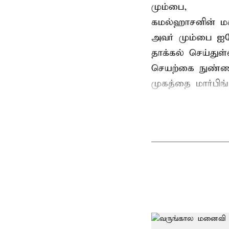
மும்பை,
கமல்ஹாசனின் ம
அவர் மும்பை ஐக
தாக்கல் செய்துள்
செயற்கை நுண்ணறி
முகத்தை மார்பிங