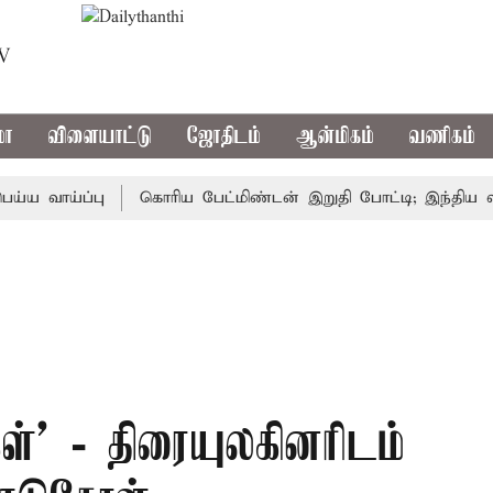
TV
மா
விளையாட்டு
ஜோதிடம்
ஆன்மிகம்
வணிகம்
ாய்ப்பு
கொரிய பேட்மிண்டன் இறுதி போட்டி; இந்திய வீராங்
்' - திரையுலகினரிடம்