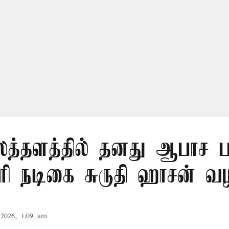
த்தளத்தில் தனது ஆபாச 
ோரி நடிகை சுருதி ஹாசன் வழ
2026, 1:09 am