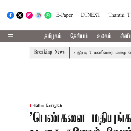
E-Paper
DTNEXT
Thanthi 
தமிழகம்
தேசியம்
உலகம்
சினி
Breaking News
தீர்மானம்
23 மாவட்டங்களில் இரவு 7 மணிவரை மழை பெய்ய வ
சினிமா செய்திகள்
'பெண்களை மதியுங்கள