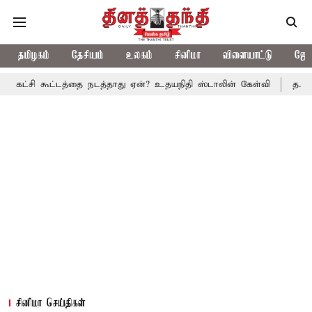
தமிழகம்
தேசியம்
உலகம்
சினிமா
விளையாட்டு
ஜோத
ட்டத்தை நடத்தாது ஏன்? உதயநிதி ஸ்டாலின் கேள்வி
த.வெ.க. அரசின் 
சினிமா செய்திகள்