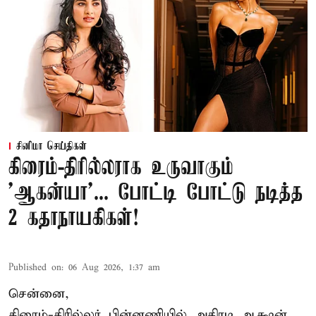
சினிமா செய்திகள்
கிரைம்-திரில்லராக உருவாகும்
'ஆகன்யா'... போட்டி போட்டு நடித்த
2 கதாநாயகிகள்!
Published on
:
06 Aug 2026, 1:37 am
சென்னை,
கிரைம்-திரில்லர் பின்னணியில் அதிரடி ஆக்ஷன்