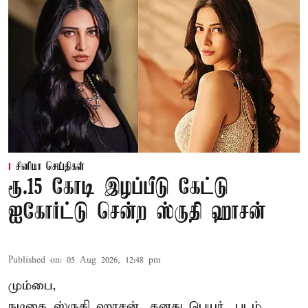
சினிமா செய்திகள்
ரூ.15 கோடி இழப்பீடு கேட்டு
ஐகோர்ட்டு சென்ற ஸ்ருதி ஹாசன்
Published on
:
05 Aug 2026, 12:48 pm
மும்பை,
நடிகை
ஸ்ருதி ஹாசன்
, தனது பெயர், படம்,