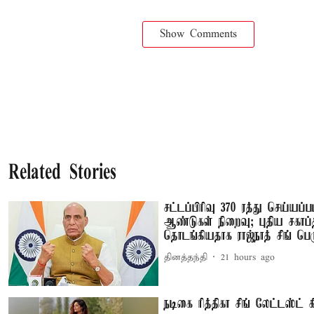
Show Comments
Related Stories
சட்டப்பிரிவு 370 ரத்து செய்யப்ப
ஆண்டுகள் நிறைவு; புதிய சகாப்
தொடங்கியதாக ராஜ்நாத் சிங் பெர
தினத்தந்தி
21 hours ago
நடிகை ரித்திகா சிங் லேட்டஸ்ட் கி