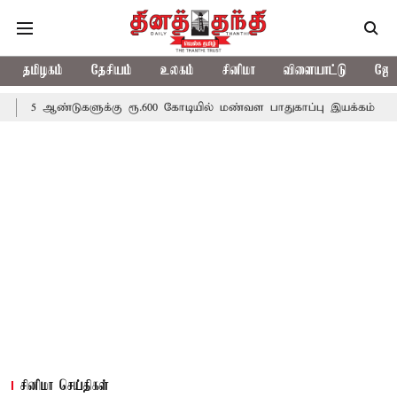
தமிழகம்
தேசியம்
உலகம்
சினிமா
விளையாட்டு
ஜோத
களுக்கு ரூ.600 கோடியில் மண்வள பாதுகாப்பு இயக்கம்
விவசாயிகளுக
சினிமா செய்திகள்