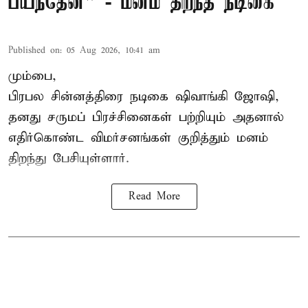
பயந்தேன்" - மனம் திறந்த நடிகை
Published on
:
05 Aug 2026, 10:41 am
மும்பை,
பிரபல சின்னத்திரை நடிகை
ஷிவாங்கி ஜோஷி
,
தனது சருமப் பிரச்சினைகள் பற்றியும் அதனால்
எதிர்கொண்ட விமர்சனங்கள் குறித்தும் மனம்
திறந்து பேசியுள்ளார்.
Read More