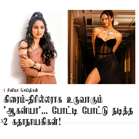
சினிமா செய்திகள்
கிரைம்-திரில்லராக உருவாகும்
'ஆகன்யா'... போட்டி போட்டு நடித்த
2 கதாநாயகிகள்!
X