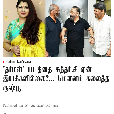
சினிமா செய்திகள்
'தர்மன்' படத்தை சுந்தர்.சி ஏன்
இயக்கவில்லை?... மௌனம் கலைத்த
குஷ்பூ
Published on
:
06 Aug 2026, 5:07 am