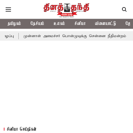
தமிழகம்
தேசியம்
உலகம்
சினிமா
விளையாட்டு
ஜோத
ுன்னாள் அமைச்சர் பொன்முடிக்கு சென்னை நீதிமன்றம் பிடிவாராண்ட்
சினிமா செய்திகள்