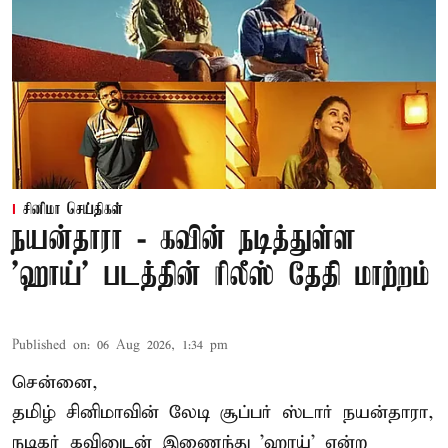
சினிமா செய்திகள்
நயன்தாரா - கவின் நடித்துள்ள
'ஹாய்' படத்தின் ரிலீஸ் தேதி மாற்றம்
Published on
:
06 Aug 2026, 1:34 pm
சென்னை,
தமிழ் சினிமாவின் லேடி சூப்பர் ஸ்டார் நயன்தாரா,
நடிகர் கவினுடன் இணைந்து 'ஹாய்' என்ற