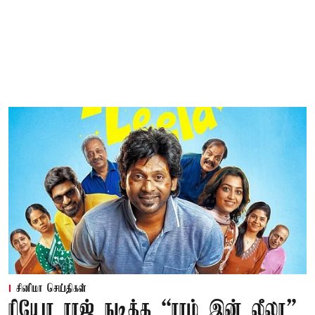
சினிமா செய்திகள்
ரியோ ராஜ் நடித்த “ராம் இன் லீலா”