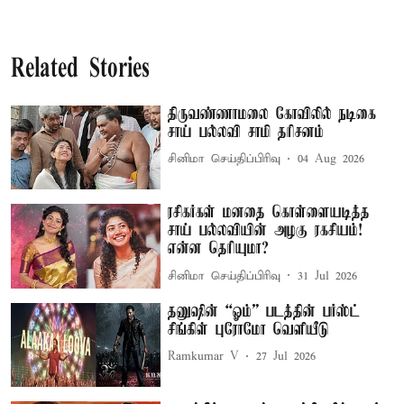
Related Stories
திருவண்ணாமலை கோவிலில் நடிகை
சாய் பல்லவி சாமி தரிசனம்
சினிமா செய்திப்பிரிவு
04 Aug 2026
ரசிகர்கள் மனதை கொள்ளையடித்த
சாய் பல்லவியின் அழகு ரகசியம்!
என்ன தெரியுமா?
சினிமா செய்திப்பிரிவு
31 Jul 2026
தனுஷின் “ஓம்” படத்தின் பர்ஸ்ட்
சிங்கிள் புரோமோ வெளியீடு
Ramkumar V
27 Jul 2026