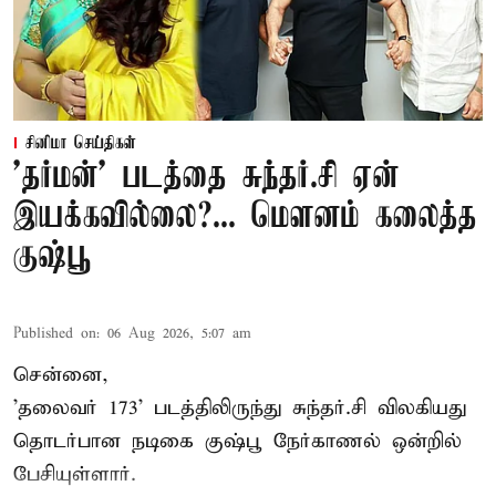
சினிமா செய்திகள்
'தர்மன்' படத்தை சுந்தர்.சி ஏன்
இயக்கவில்லை?... மௌனம் கலைத்த
குஷ்பூ
Published on
:
06 Aug 2026, 5:07 am
சென்னை,
'தலைவர் 173' படத்திலிருந்து சுந்தர்.சி விலகியது
தொடர்பான நடிகை குஷ்பூ நேர்காணல் ஒன்றில்
பேசியுள்ளார்.