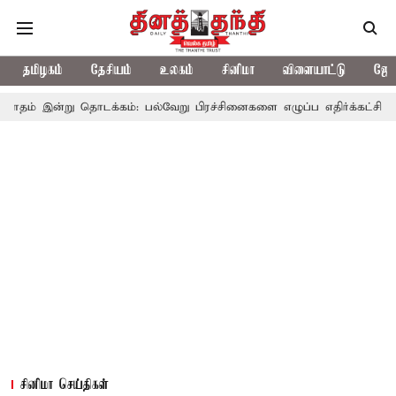
தமிழகம்
தேசியம்
உலகம்
சினிமா
விளையாட்டு
ஜோத
தொடக்கம்: பல்வேறு பிரச்சினைகளை எழுப்ப எதிர்க்கட்சிகள் திட்டம்
சினிமா செய்திகள்