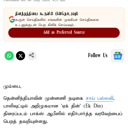
Published on
:
06 May 2026, 9:55 am
தினத்தந்தியை கூகுளில் பின்தொடரவும்
கூகுள் செய்திகளில் எங்களின் முக்கியச் செய்திகளை
உடனுக்குடன் பெற கிளிக் செய்யவும்.
Add as Preferred Source
Follow Us
மும்பை,
தென்னிந்தியாவின் முன்னணி நடிகை
சாய் பல்லவி
,
பாலிவுட்டில் அறிமுகமான 'ஏக் தின்' (Ek Din)
திரைப்படம் பாக்ஸ் ஆபீஸில் எதிர்பார்த்த வரவேற்பைப்
பெறத் தவறியுள்ளது.