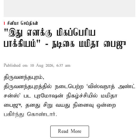
சினிமா செய்திகள்
"இது எனக்கு மிகப்பெரிய
பாக்கியம்" - நடிகை மமிதா பைஜு
Published on
:
10 Aug 2026, 6:37 am
திருவனந்தபுரம்,
திருவனந்தபுரத்தில் நடைபெற்ற ‘விஸ்வநாத் அண்ட்
சன்ஸ்’ பட புரமோஷன் நிகழ்ச்சியில் மமிதா
பைஜு, தனது சிறு வயது நினைவு ஒன்றை
பகிர்ந்து கொண்டார்.
Read More