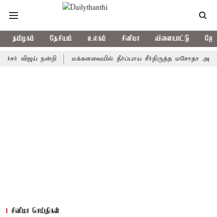
தமிழகம்
தேசியம்
உலகம்
சினிமா
விளையாட்டு
ஜோத
விஜய் நன்றி
மக்களவையில் தீர்ப்பாய சீர்திருத்த மசோதா அறிமுகம்
சினிமா செய்திகள்