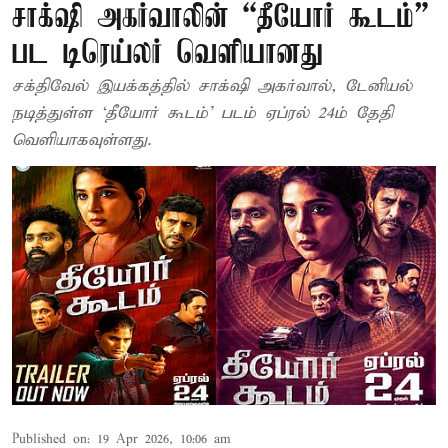
சாக்‌ஷி அகர்வாலின் “தீயோர் கூடம்”
பட டிரெய்லர் வெளியானது
சக்திவேல் இயக்கத்தில் சாக்‌ஷி அகர்வால், டேனியல்
நடித்துள்ள ‘தீயோர் கூடம்’ படம் ஏப்ரல் 24ம் தேதி
வெளியாகவுள்ளது.
Published on
:
19 Apr 2026, 10:06 am