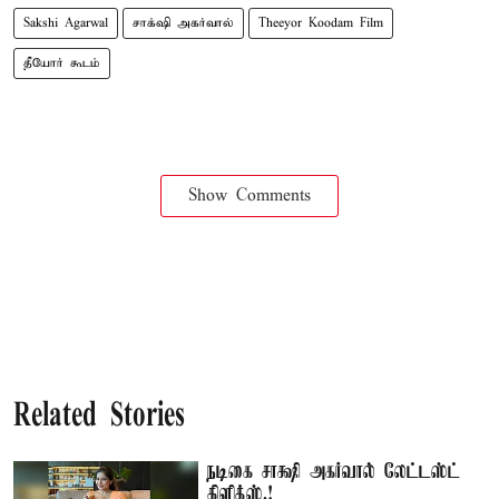
Sakshi Agarwal
சாக்‌ஷி அகர்வால்
Theeyor Koodam Film
தீயோர் கூடம்
Show Comments
Related Stories
நடிகை சாக்ஷி அகர்வால் லேட்டஸ்ட்
கிளிக்ஸ்.!