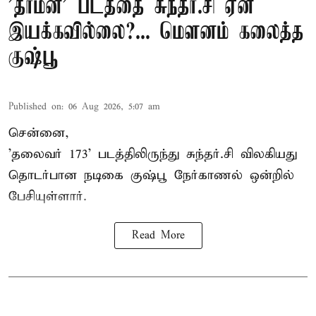
'தர்மன்' படத்தை சுந்தர்.சி ஏன்
இயக்கவில்லை?... மௌனம் கலைத்த
குஷ்பூ
Published on
:
06 Aug 2026, 5:07 am
சென்னை,
'தலைவர் 173' படத்திலிருந்து சுந்தர்.சி விலகியது
தொடர்பான நடிகை குஷ்பூ நேர்காணல் ஒன்றில்
பேசியுள்ளார்.
Read More