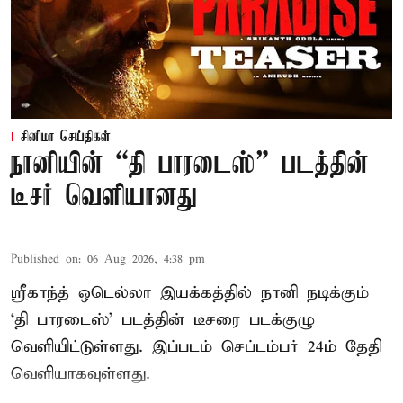
சினிமா செய்திகள்
நானியின் “தி பாரடைஸ்” படத்தின்
டீசர் வெளியானது
Published on
:
06 Aug 2026, 4:38 pm
ஸ்ரீகாந்த் ஒடெல்லா இயக்கத்தில் நானி நடிக்கும்
‘தி பாரடைஸ்’ படத்தின் டீசரை படக்குழு
வெளியிட்டுள்ளது. இப்படம் செப்டம்பர் 24ம் தேதி
வெளியாகவுள்ளது.