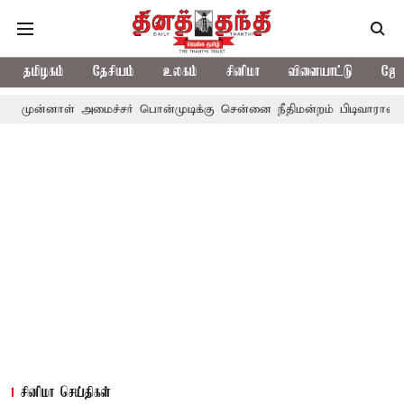
தமிழகம்
தேசியம்
உலகம்
சினிமா
விளையாட்டு
ஜோத
் அமைச்சர் பொன்முடிக்கு சென்னை நீதிமன்றம் பிடிவாராண்ட்
தொலை
சினிமா செய்திகள்