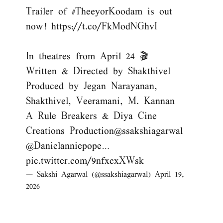
Trailer of
#TheeyorKoodam
is out
now!
https://t.co/FkModNGhvI
In theatres from April 24 🎬
Written & Directed by Shakthivel
Produced by Jegan Narayanan,
Shakthivel, Veeramani, M. Kannan
A Rule Breakers & Diya Cine
Creations Production
@ssakshiagarwal
@Danielanniepope
…
pic.twitter.com/9nfxcxXWsk
— Sakshi Agarwal (@ssakshiagarwal)
April 19,
2026