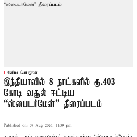
சினிமா செய்திகள்
இந்தியாவில் 8 நாட்களில் ரூ.403
கோடி வசூல் ஈட்டிய
“ஸ்பைடர்மேன்” திரைப்படம்
Published on
:
07 Aug 2026, 11:39 pm
நடிகர் டாம் ஹாலண்ட் நடித்துள்ள ‘ஸ்பைடர்மேன்: