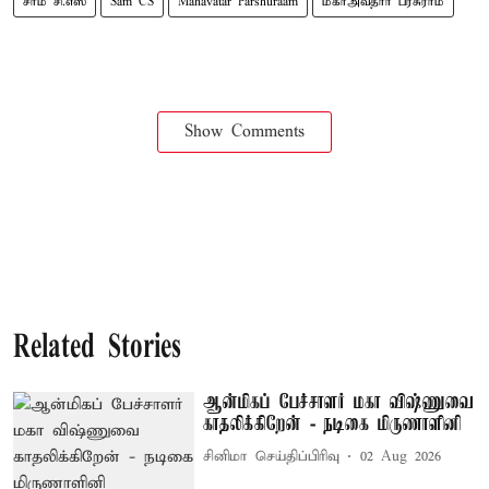
சாம் சி.எஸ்
Sam CS
Mahavatar Parshuraam
மகாஅவதார் பரசுராம்
Show Comments
Related Stories
ஆன்மிகப் பேச்சாளர் மகா விஷ்ணுவை
காதலிக்கிறேன் - நடிகை மிருணாளினி
சினிமா செய்திப்பிரிவு
02 Aug 2026