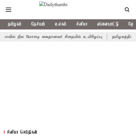
தமிழகம்
தேசியம்
உலகம்
சினிமா
விளையாட்டு
ஜோத
ல் நில மோசடி: கைதானவர் சிறையில் உயிரிழப்பு
தமிழகத்தில் இன்ற
சினிமா செய்திகள்