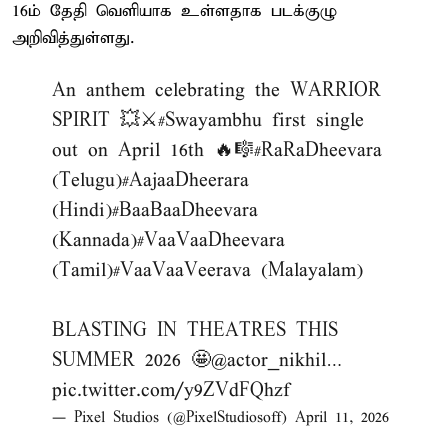
16ம் தேதி வெளியாக உள்ளதாக படக்குழு
அறிவித்துள்ளது.
An anthem celebrating the WARRIOR
SPIRIT 💥⚔️
#Swayambhu
first single
out on April 16th 🔥🎼
#RaRaDheevara
(Telugu)
#AajaaDheerara
(Hindi)
#BaaBaaDheevara
(Kannada)
#VaaVaaDheevara
(Tamil)
#VaaVaaVeerava
(Malayalam)
BLASTING IN THEATRES THIS
SUMMER 2026 🤩
@actor_nikhil
…
pic.twitter.com/y9ZVdFQhzf
— Pixel Studios (@PixelStudiosoff)
April 11, 2026