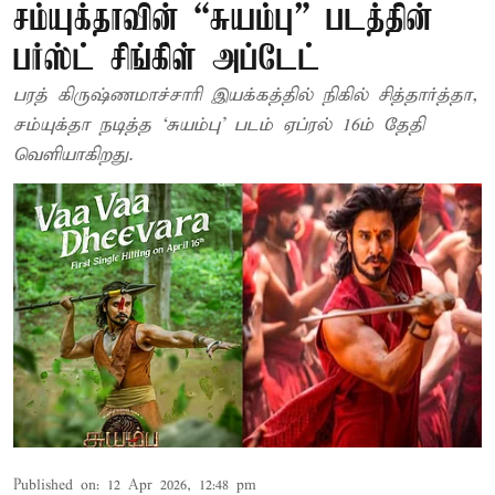
சம்​யுக்​தாவின் “சு​யம்​பு” படத்தின்
பர்ஸ்ட் சிங்கிள் அப்டேட்
பரத் கிருஷ்ணமாச்​சாரி இயக்கத்தில் நிகில் சித்​தார்த்தா,
சம்யுக்தா நடித்த ‘சுயம்​பு’ படம் ஏப்​ரல் 16ம்​ தேதி
வெளியாகிறது.
Published on
:
12 Apr 2026, 12:48 pm