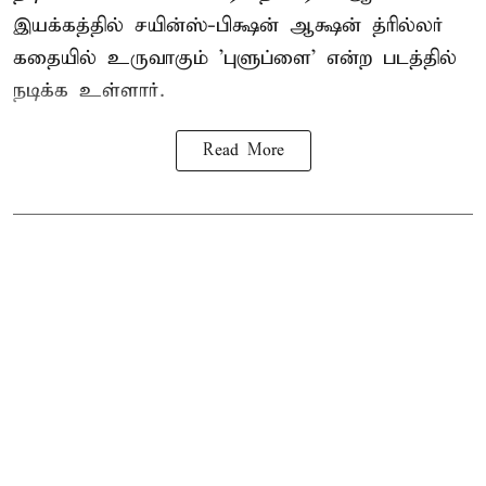
இயக்கத்தில் சயின்ஸ்-பிக்ஷன் ஆக்ஷன் த்ரில்லர்
கதையில் உருவாகும் 'புளுப்ளை' என்ற படத்தில்
நடிக்க உள்ளார்.
Read More