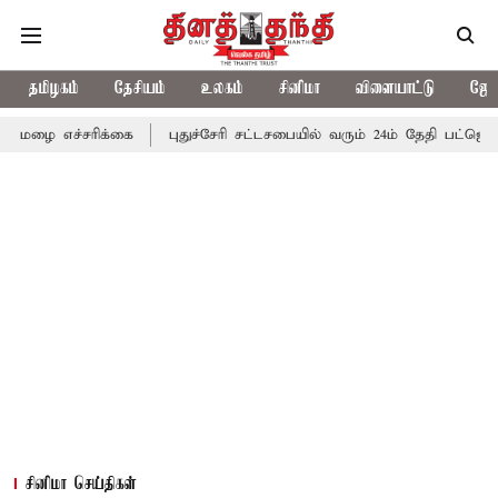
தமிழகம்
தேசியம்
உலகம்
சினிமா
விளையாட்டு
ஜோத
ிக்கை
புதுச்சேரி சட்டசபையில் வரும் 24ம் தேதி பட்ஜெட் தாக்கல் செய
சினிமா செய்திகள்