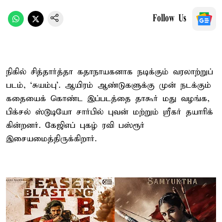
Follow Us
நிகில் சித்​தார்த்தா கதா​நாயக​னாக நடிக்​கும் வரலாற்​றுப்
படம், ‘சுயம்​பு’. ஆயிரம் ஆண்​டு​களுக்கு முன் நடக்​கும்
கதையைக் கொண்ட இப்​படத்தை தாகூர் மது வழங்க,
பிக்​சல் ஸ்டூடியோ சார்​பில் புவன் மற்​றும் ஸ்ரீகர் தயாரிக்​
கின்​றனர். கேஜிஎப் புகழ் ரவி பஸ்ரூர்
இசையமைத்திருக்கிறார்.