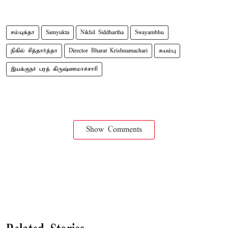
சம்யுக்தா
Samyukta
Nikhil Siddhartha
Swayambhu
நிகில் சித்​தார்த்தா
Director Bharat Krishnamachari
சுயம்​பு
இயக்குநர் பரத் கிருஷ்ணமாச்​சாரி
Show Comments