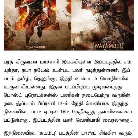
பரத் கிருஷ்ண​ மாச்​சாரி இயக்​கி​யுள்ள இப்​படத்​தில் சம்​
யுக்​தா, நபா நடேஷ் உள்பட பலர் நடித்​துள்​ளனர்​. இப்​
படம் தமிழ், தெலுங்கு, இந்தி உள்பட 5 மொழிகளில்
உரு​வாகி​உள்​ளது. இதன் படப்​பிடிப்பு முடிவடைந்து
போஸ்ட் புரொடக்சன்ஸ் பணிகள் நடை​பெற்று வரு​கின்​
றன. இப்​படம் பிப்​ரவரி 13-ம் தேதி வெளி​யாக இருந்த
நிலையில், படம்​ ஏப்​ரல் 16ம்​ தேதிக்குத் தள்​ளிவைக்​கப்​
பட்​டுள்​ளது. இப்படத்தின் டீசர் வெளியாகி வைரலானது.
இந்​நிலை​யில், ‘சுயம்​பு’ படத்தின் பர்ஸ்ட் சிங்கிள் வரும்