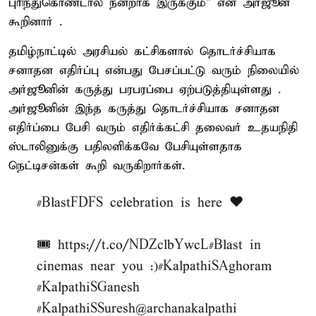
புரிந்துகொண்டால் நன்றாக இருக்கும்” என அர்ஜூன்
கூறினார் .
தமிழ்நாட்டில் அரசியல் கட்சிகளால் தொடர்ச்சியாக
சனாதன எதிர்ப்பு என்பது பேசப்பட்டு வரும் நிலையில்
அர்ஜூனின் கருத்து பரபரப்பை ஏற்படுத்தியுள்ளது .
அர்ஜூனின் இந்த கருத்து தொடர்ச்சியாக சனாதன
எதிர்ப்பை பேசி வரும் எதிர்க்கட்சி தலைவர் உதயநிதி
ஸ்டாலினுக்கு பதிலளிக்கவே பேசியுள்ளதாக
நெட்டிசன்கள் கூறி வருகிறார்கள்.
#BlastFDFS
celebration is here ♥️
🎟️
https://t.co/NDZclbYwcL
#Blast
in
cinemas near you :)
#KalpathiSAghoram
#KalpathiSGanesh
#KalpathiSSuresh
@archanakalpathi