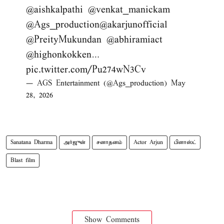
@aishkalpathi
@venkat_manickam
@Ags_production
@akarjunofficial
@PreityMukundan
@abhiramiact
@highonkokken
…
pic.twitter.com/Pu274wN3Cv
— AGS Entertainment (@Ags_production)
May
28, 2026
Sanatana Dharma
அர்ஜுன்
சனாதனம்
Actor Arjun
பிளாஸ்ட்
Blast film
Show Comments