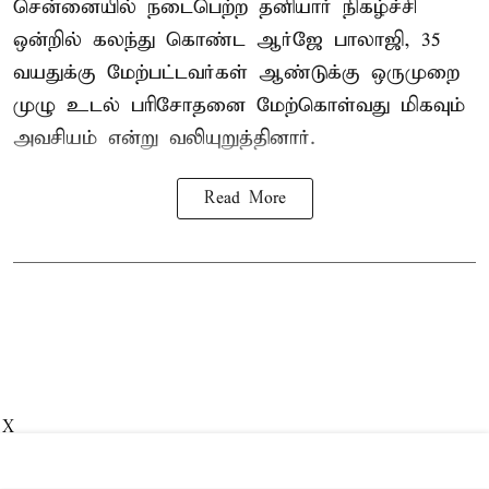
சென்னையில் நடைபெற்ற தனியார் நிகழ்ச்சி
ஒன்றில் கலந்து கொண்ட ஆர்ஜே பாலாஜி, 35
வயதுக்கு மேற்பட்டவர்கள் ஆண்டுக்கு ஒருமுறை
முழு உடல் பரிசோதனை மேற்கொள்வது மிகவும்
அவசியம் என்று வலியுறுத்தினார்.
Read More
X