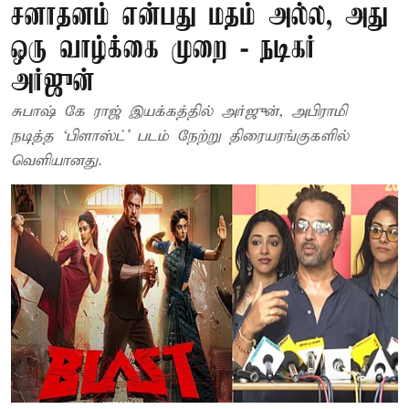
சனாதனம் என்பது மதம் அல்ல, அது
ஒரு வாழ்க்கை முறை - நடிகர்
அர்ஜுன்
சுபாஷ் கே ராஜ் இயக்கத்தில் அர்ஜுன், அபிராமி
நடித்த ‘பிளாஸ்ட்’ படம் நேற்று திரையரங்குகளில்
வெளியானது.