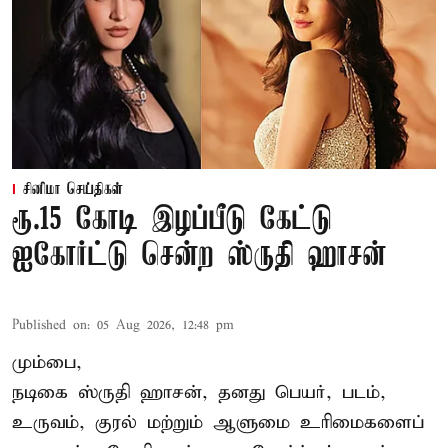
சினிமா செய்திகள்
ரூ.15 கோடி இழப்பீடு கேட்டு
ஐகோர்ட்டு சென்ற ஸ்ருதி ஹாசன்
Published on
:
05 Aug 2026, 12:48 pm
மும்பை,
நடிகை
ஸ்ருதி ஹாசன்
, தனது பெயர், படம்,
உருவம், குரல் மற்றும் ஆளுமை உரிமைகளைப்