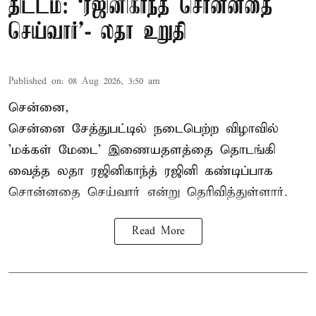
திட்டம்: ‘ரஜினிகாந்த் சொன்னதை
செய்வார்’- லதா உறுதி
Published on
:
08 Aug 2026, 3:50 am
சென்னை,
சென்னை சேத்துபட்டில் நடைபெற்ற விழாவில்
'மக்கள் மேடை' இணையதளத்தை தொடங்கி
வைத்த லதா ரஜினிகாந்த் ரஜினி கண்டிப்பாக
சொன்னதை செய்வார் என்று தெரிவித்துள்ளார்.
Read More