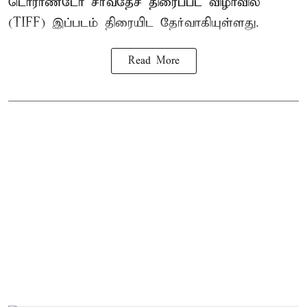
டொராண்டோ சர்வதேச திரைப்பட விழாவில்
(TIFF) இப்படம் திரையிட தேர்வாகியுள்ளது.
Read More