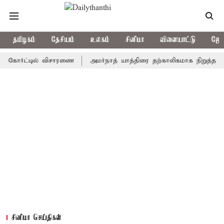
தமிழகம்
தேசியம்
உலகம்
சினிமா
விளையாட்டு
ஜோத
ர்ட்டில் விசாரணை
அமர்நாத் யாத்திரை தற்காலிகமாக நிறுத்தம்
இமா
சினிமா செய்திகள்