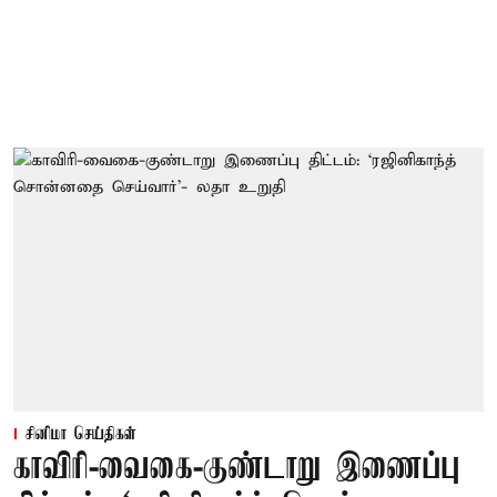
சினிமா செய்திகள்
காவிரி-வைகை-குண்டாறு இணைப்பு