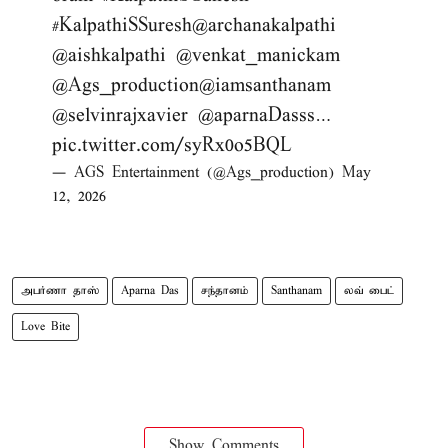
#KalpathiSSuresh
@archanakalpathi
@aishkalpathi
@venkat_manickam
@Ags_production
@iamsanthanam
@selvinrajxavier
@aparnaDasss
…
pic.twitter.com/syRx0o5BQL
— AGS Entertainment (@Ags_production)
May
12, 2026
அபர்ணா தாஸ்
Aparna Das
சந்தானம்
Santhanam
லவ் பைட்
Love Bite
Show Comments