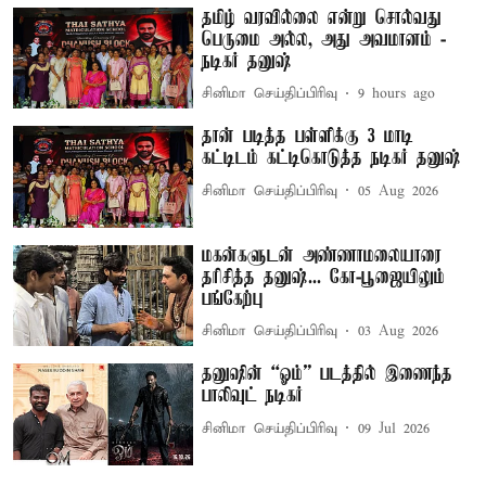
தமிழ் வரவில்லை என்று சொல்வது
பெருமை அல்ல, அது அவமானம் -
நடிகர் தனுஷ்
சினிமா செய்திப்பிரிவு
9 hours ago
தான் படித்த பள்ளிக்கு 3 மாடி
கட்டிடம் கட்டிகொடுத்த நடிகர் தனுஷ்
சினிமா செய்திப்பிரிவு
05 Aug 2026
மகன்களுடன் அண்ணாமலையாரை
தரிசித்த தனுஷ்... கோ-பூஜையிலும்
பங்கேற்பு
சினிமா செய்திப்பிரிவு
03 Aug 2026
தனுஷின் “ஓம்” படத்தில் இணைந்த
பாலிவுட் நடிகர்
சினிமா செய்திப்பிரிவு
09 Jul 2026