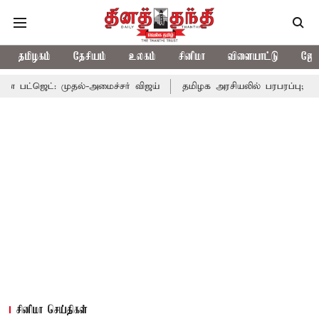
தமிழகம்
தேசியம்
உலகம்
சினிமா
விளையாட்டு
ஜோத
ுதல்-அமைச்சர் விஜய்
தமிழக அரசியலில் பரபரப்பு; அமைச்சர் ஆனந்த
சினிமா செய்திகள்