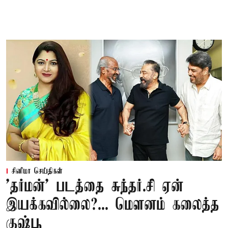
சினிமா செய்திகள்
'தர்மன்' படத்தை சுந்தர்.சி ஏன்
இயக்கவில்லை?... மௌனம் கலைத்த
குஷ்பூ