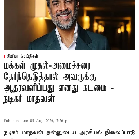
சினிமா செய்திகள்
மக்கள் முதல்-அமைச்சரை
தேர்ந்தெடுத்தால் அவருக்கு
ஆதரவளிப்பது எனது கடமை -
நடிகர் மாதவன்
Published on
:
05 Aug 2026, 7:26 pm
நடிகர் மாதவன் தன்னுடைய அரசியல் நிலைப்பாடு