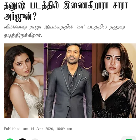
தனுஷ் படத்தில் இணைகிறாரா சாரா
அர்ஜுன்?
விக்னேஷ் ராஜா இயக்கத்தில் ’கர’ படத்தில் தனுஷ்
நடித்திருக்கிறார்.
Published on
:
15 Apr 2026, 10:09 am