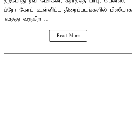
தற்போது ரவி மோகன், கராத்தே பாபு, பென்ஸ்,
ப்ரோ கோட் உள்ளிட்ட திரைப்படங்களில் பிஸியாக
நடித்து வருகிற ...
Read More